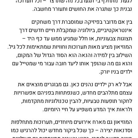
לגעת" מתחלף ב-"תגעו בכל מה שתרצו" – וכל תערוכה
נבנית כך שתגרה את החושים ותעורר מחשבה.
בין אם מדובר בפיזיקה שמוסברת דרך משחקים
אינטראקטיביים, ביולוגיה שמקבלת חיים חדשים דרך
תצוגות צבעוניות, או חלל שמגיע ממש עד כף היד –
המוזיאון מציע מאות תערוכות וחוויות שמתאימות לכל גיל.
השילוב בין למידה והנאה הוא הסוד הגדול של המקום,
והוא גם מה שהופך אותו ליעד חובה עבור מי שמטייל עם
ילדים בניו יורק.
אבל לא רק ילדים נהנים כאן. גם מבוגרים מוצאים את
עצמם מתלהבים מחדש, כשנפתחות בפניהם אפשרויות
לחקור תופעות טבעיות, להבין טכנולוגיות מתקדמות,
ולראות איך המדע משפיע על חיי היומיום.
המוזיאון גם מארח אירועים מיוחדים, תערוכות מתחלפות
וסדנאות יצירה – כך שכל ביקור מחדש יכול להרגיש כמו