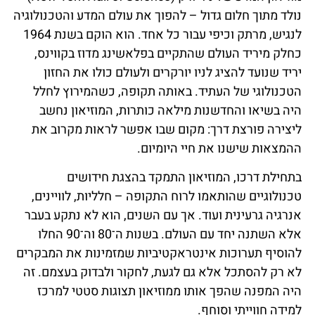
נולד מתוך חלום גדול – להפוך את עולם המדע והטכנולוגיה
לנגיש, מרתק וכיפי עבור כל אחד. הוא הוקם בשנת 1964
כחלק מיריד העולם שהתקיים בפלאשינג מדוז בקווינס,
יריד שנועד להציג לניו יורקרים ולעולם כולו את החזון
הטכנולוגי של העתיד. באותה תקופה, כשהמירוץ לחלל
היה בשיאו והחדשנות מילאה כותרות, המוזיאון נחשב
ליצירה פורצת דרך: מקום שבו אפשר לראות מקרוב את
ההמצאות שישנו את חיי היומיום.
בתחילת דרכו, המוזיאון התמקד בהצגת חידושים
טכנולוגיים שהותאמו לרוח התקופה – חלליות, לוויינים,
אנרגיה גרעינית ועוד. אך עם השנים, הוא לא נתקע בעבר
אלא השתנה יחד עם העולם. בשנות ה־80 וה־90 החלו
להוסיף תערוכות אינטראקטיביות שמזמינות את המבקרים
לא רק להסתכל אלא גם לגעת, לחקור ולבדוק בעצמם. זה
היה המפנה שהפך אותו ממוזיאון תצוגות סטטי למרכז
למידה חווייתי וסוחף.