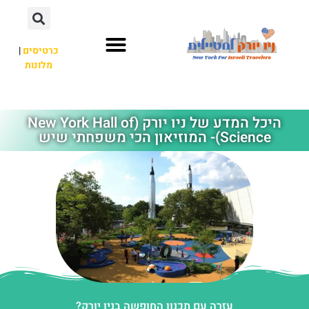
כרטיסים
|
מלונות
אתרי תיירות
מחוץ לניו יורק
היכל המדע של ניו יורק (New York Hall of
Science)- המוזיאון הכי משפחתי שיש
עזרה עם תכנון החופשה בניו יורק?