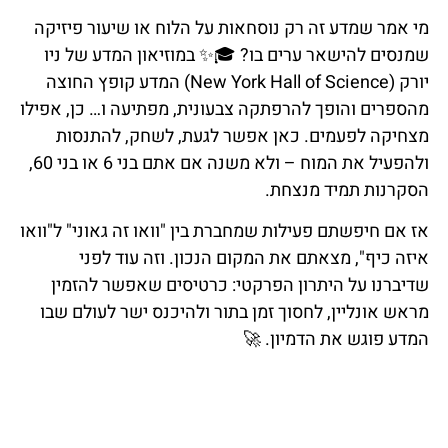
מי אמר שמדע זה רק נוסחאות על הלוח או שיעור פיזיקה
שמנסים להישאר ערים בו? 🎓✨ במוזיאון המדע של ניו
יורק (New York Hall of Science) המדע קופץ החוצה
מהספרים והופך להרפתקה צבעונית, מפתיעה ו… כן, אפילו
מצחיקה לפעמים. כאן אפשר לגעת, לשחק, להתנסות
ולהפעיל את המוח – ולא משנה אם אתם בני 6 או בני 60,
הסקרנות תמיד מנצחת.
אז אם חיפשתם פעילות שמחברת בין "וואו זה גאוני" ל"וואו
איזה כיף", מצאתם את המקום הנכון. וזה עוד לפני
שדיברנו על היתרון הפרקטי: כרטיסים שאפשר להזמין
מראש אונליין, לחסוך זמן בתור ולהיכנס ישר לעולם שבו
המדע פוגש את הדמיון. 🚀