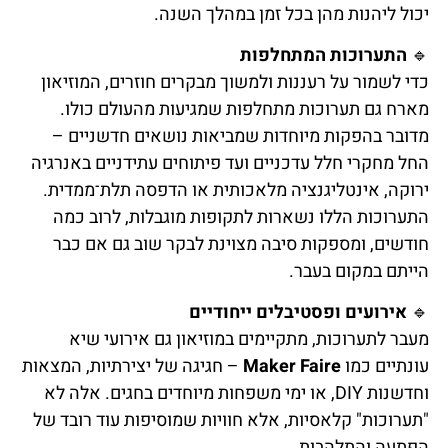
יכול ליהנות מהן בכל זמן במהלך השנה.
🔹
התערוכות המתחלפות
כדי לשמור על רעננות ולמשוך מבקרים חוזרים, המוזיאון
מארח גם תערוכות מתחלפות שמגיעות מהעולם כולו.
מדובר בהפקות מיוחדות שמביאות נושאים חדשניים –
החל מחקרי חלל עדכניים ועד פיתוחים עתידניים באנרגיה
ירוקה, אינטליגנציה מלאכותית או הדפסה תלת־ממדית.
התערוכות הללו נשארות לתקופות מוגבלות, לרוב כמה
חודשים, ומספקות סיבה מצוינת לבקר שוב גם אם כבר
הייתם במקום בעבר.
🔹
אירועים ופסטיבלים ייחודיים
מעבר לתערוכות, מתקיימים במוזיאון גם אירועי שיא
עונתיים כמו
Maker Faire
– חגיגה של יצירתיות, המצאות
וחדשנות DIY, או ימי משפחות מיוחדים בחגים. אלה לא
"תערוכות" קלאסיות, אלא חוויות שמוסיפות עוד רובד של
הפתעה והתלהבות.