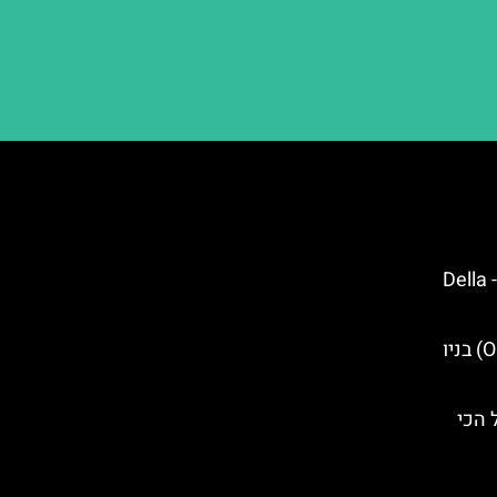
גלידת פרימיום כשרה בברוקלין- Della
מופע ברודוויי אוי מרי (Oh, Mary) בניו
ן רול הכי