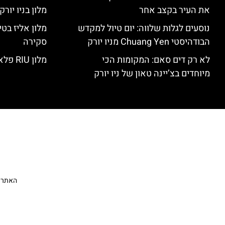
את העיר בקצב אחר
מלון בניו יור
נוסעים לגלות שלווה: יום טיול למקדש
הבודהיסטי Chuang Yen מניו יורק
סקירה
לא רק דים סאם: המקומות הכי
מלון RIU פלאזה ניו יורק – סקירה
מיוחדים בצ’יינה טאון של ניו יורק
האתר הי