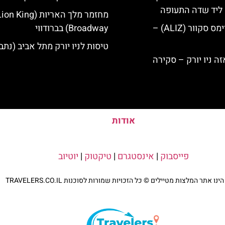
ק ליד שדה התעופה
מחזמר מלך האריות (ng
מלון אליז בטיימס סקוור (ALIZ) –
Broadway) בברודווי
טיסות לניו יורק מתל אביב (נתב"
אודות
פייסבוק
|
אינסטגרם
|
טיקטוק
|
יוטיוב
נו אתר המלצות מטיילים © כל הזכויות שמורות לסוכנות TRAVELERS.CO.IL