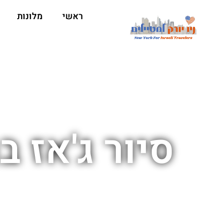
ראשי
מלונות
סיור ג'אז 