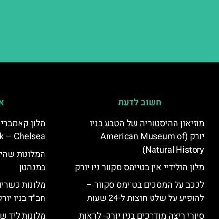
חשוב לדעת
אי
מוזיאון ההיסטוריה של הטבע בניו
יורק (American Museum of
k – Chelsea)
Natural History)
המלונות שהי
מלון הולידיי אין בטיימס סקוור ניו יורק
במנהטן
לככב על המסכים בטיימס סקוור –
מלונות כשרים 
להופיע על שלט חוצות ל-24 שעות
חב"ד בניו יורק
סיורי ריצה מודרכים בניו יורק- לראות
מלונות ליד שד