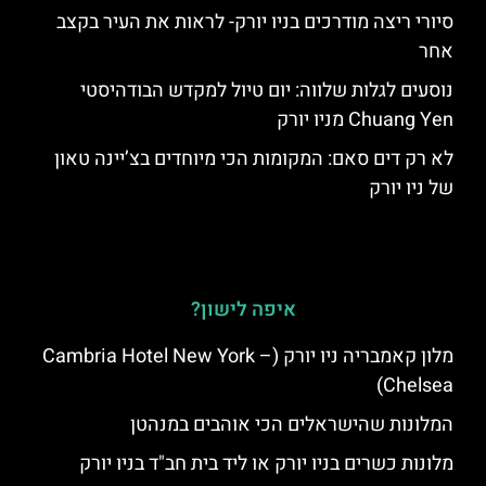
סיורי ריצה מודרכים בניו יורק- לראות את העיר בקצב
אחר
נוסעים לגלות שלווה: יום טיול למקדש הבודהיסטי
Chuang Yen מניו יורק
לא רק דים סאם: המקומות הכי מיוחדים בצ’יינה טאון
של ניו יורק
איפה לישון?
מלון קאמבריה ניו יורק (Cambria Hotel New York –
Chelsea)
המלונות שהישראלים הכי אוהבים במנהטן
מלונות כשרים בניו יורק או ליד בית חב"ד בניו יורק