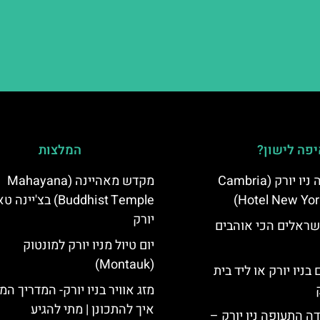
פה לישון?
המלצות
מלון קאמבריה ניו יורק (Cambria
מקדש מאהיינה (Mahayana
Hotel New Yor
Buddhist Temple) בצ'יינ
יורק
שראלים הכי אוהבים
יום טיול מניו יורק למונטוק
(Montauk)
בניו יורק או ליד בית
מזג אוויר בניו יורק- המדריך המ
איך להתכונן | מתי להגיע
ה התעופה ניו יורק –