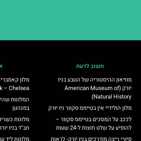
חשוב לדעת
אי
מוזיאון ההיסטוריה של הטבע בניו
יורק (American Museum of
k – Chelsea)
Natural History)
המלונות שהי
מלון הולידיי אין בטיימס סקוור ניו יורק
במנהטן
לככב על המסכים בטיימס סקוור –
מלונות כשרים 
להופיע על שלט חוצות ל-24 שעות
חב"ד בניו יורק
סיורי ריצה מודרכים בניו יורק- לראות
מלונות ליד שד