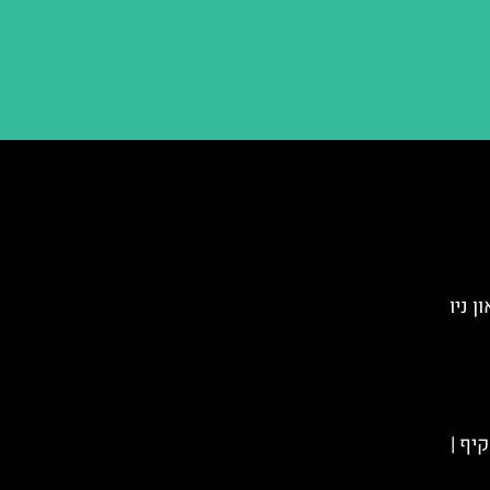
ה טאון ניו
קיף |