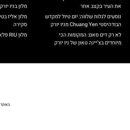
את העיר בקצב אחר
מלון בניו יור
נוסעים לגלות שלווה: יום טיול למקדש
הבודהיסטי Chuang Yen מניו יורק
סקירה
לא רק דים סאם: המקומות הכי
מלון RIU פלאזה ניו יורק – סקירה
מיוחדים בצ’יינה טאון של ניו יורק
האתר הי