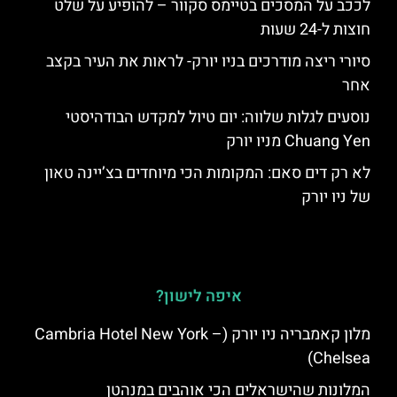
לככב על המסכים בטיימס סקוור – להופיע על שלט
חוצות ל-24 שעות
סיורי ריצה מודרכים בניו יורק- לראות את העיר בקצב
אחר
נוסעים לגלות שלווה: יום טיול למקדש הבודהיסטי
Chuang Yen מניו יורק
לא רק דים סאם: המקומות הכי מיוחדים בצ’יינה טאון
של ניו יורק
איפה לישון?
מלון קאמבריה ניו יורק (Cambria Hotel New York –
Chelsea)
המלונות שהישראלים הכי אוהבים במנהטן