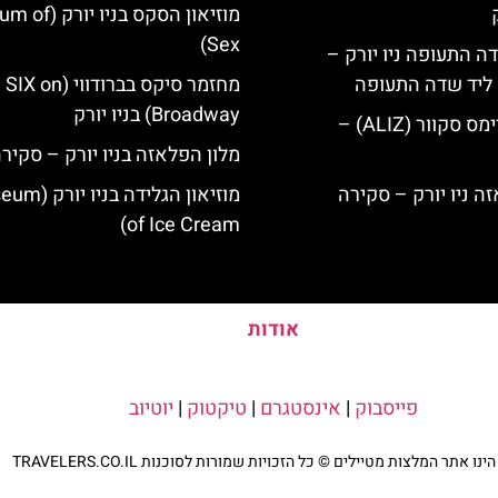
מוזיאון הסקס בניו
Sex)
ה התעופה ניו יורק –
ק ליד שדה התעופה
מחזמר סיקס בברודווי (SIX on
Broadway) בניו יורק
מלון אליז בטיימס סקוור (ALIZ) –
מלון הפלאזה בניו יורק – סקיר
מוזיאון הגלידה בנ
of Ice Cream)
אודות
פייסבוק
|
אינסטגרם
|
טיקטוק
|
יוטיוב
נו אתר המלצות מטיילים © כל הזכויות שמורות לסוכנות TRAVELERS.CO.IL