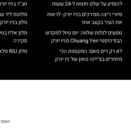
להופיע על שלט חוצות ל-24 שעות
חב"ד בניו יורק
סיורי ריצה מודרכים בניו יורק- לראות
מלונות ליד שד
את העיר בקצב אחר
מלון בניו יור
נוסעים לגלות שלווה: יום טיול למקדש
הבודהיסטי Chuang Yen מניו יורק
סקירה
לא רק דים סאם: המקומות הכי
מלון RIU פלאזה ניו יורק – סקירה
מיוחדים בצ’יינה טאון של ניו יורק
האתר הי