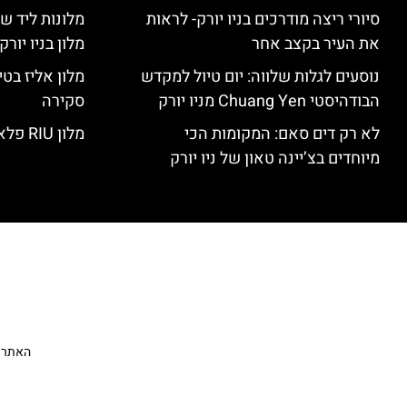
סיורי ריצה מודרכים בניו יורק- לראות
מלונות ליד שד
את העיר בקצב אחר
מלון בניו יור
נוסעים לגלות שלווה: יום טיול למקדש
הבודהיסטי Chuang Yen מניו יורק
סקירה
לא רק דים סאם: המקומות הכי
מלון RIU פלאזה ניו יורק – סקירה
מיוחדים בצ’יינה טאון של ניו יורק
האתר הי