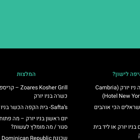
פה לישון?
המלצות
מלון קאמבריה ניו יורק (Cambria
Zoares Kosher Grill
Hotel New Yor
כשרה בניו יורק
שראלים הכי אוהבים
Safta’s- בית הקפה הכשר בניו יורק
יום ראשון בניו יורק – מה פתוח
בניו יורק או ליד בית
סגור / מה מומלץ לעשות?
שכונת  Dominican Republic