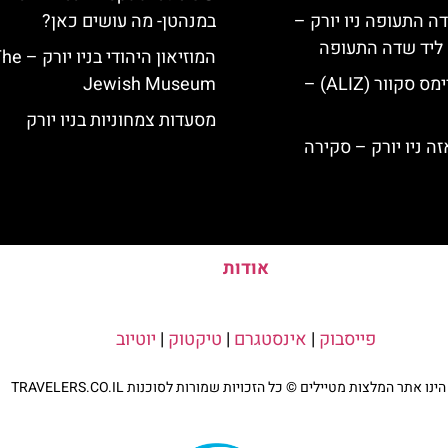
ה התעופה ניו יורק –
במנהטן- מה עושים כאן?
ק ליד שדה התעופה
המוזיאון היהודי בניו י
מלון אליז בטיימס סקוור (ALIZ) –
Jewish Museum
מסעדות צמחוניות בניו יורק
אודות
פייסבוק
|
אינסטגרם
|
טיקטוק
|
יוטיוב
נו אתר המלצות מטיילים © כל הזכויות שמורות לסוכנות TRAVELERS.CO.IL