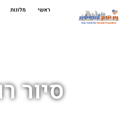
ראשי
מלונות
סיור ר