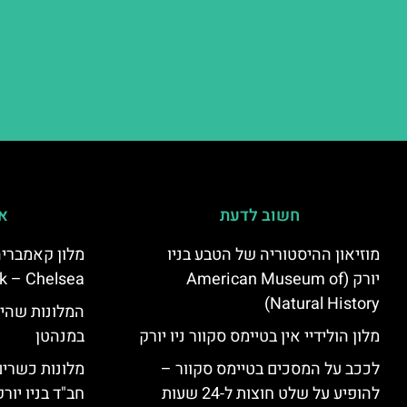
חשוב לדעת
אי
מוזיאון ההיסטוריה של הטבע בניו
יורק (American Museum of
k – Chelsea)
Natural History)
המלונות שהי
מלון הולידיי אין בטיימס סקוור ניו יורק
במנהטן
לככב על המסכים בטיימס סקוור –
מלונות כשרים 
להופיע על שלט חוצות ל-24 שעות
חב"ד בניו יורק