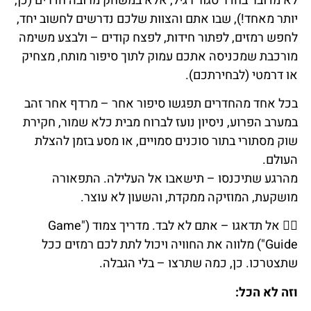
לא מדובר בחדר סגור רגיל, אלא במשחק מרובה חדרים (כן,
יותר מאחד!), שבו אתם והצוות שלכם נדרשים לחשוב יחד,
לחפש רמזים, לפתור חידות, לפצח קודים – ולבצע משימה
מורכבת שמכניסה אתכם עמוק לתוך סיפור מותח, מצחיק
או דרמטי (לבחירתכם).
בכל אחד מהחדרים תפגשו סיפור אחר – מרדף אחר זהב
במערב הפרוע, ניסיון נועז לברוח מבית כלא שמור, חקירת
שוק מסתורי בתור סוכנים סמויים, או מסע בזמן להצלת
העולם.
מהרגע שתיכנסו – תישאבו אל העלילה. התפאורה
מושקעת, המוזיקה ממקדת, והשעון לא עוצר.
🕵️‍♂️ אל תדאגו – אתם לא לבד. מדריך צמוד ("Game
Guide") מלווה את החוויה ויכול לתת לכם רמזים ככל
שתצטרכו. כן, כמה שתרצו – בלי הגבלה.
וזה לא הכל: