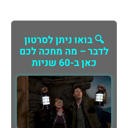
🔍 בואו ניתן לסרטון
לדבר – מה מחכה לכם
כאן ב-60 שניות