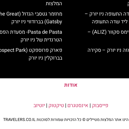
המלצות
ה התעופה ניו יורק –
מחזמר גטסבי הגדול (Great
ק ליד שדה התעופה
Gatsby) בברודווי ניו יורק
מלון אליז בטיימס סקוור (ALIZ) –
Pasta de Pasta- מסעדת 
הטרנדית של ניו יורק
בברוקלין ניו יורק
אודות
פייסבוק
|
אינסטגרם
|
טיקטוק
|
יוטיוב
נו אתר המלצות מטיילים © כל הזכויות שמורות לסוכנות TRAVELERS.CO.IL