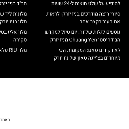
להופיע על שלט חוצות ל-24 שעות
חב"ד בניו יורק
סיורי ריצה מודרכים בניו יורק- לראות
מלונות ליד שד
את העיר בקצב אחר
מלון בניו יור
נוסעים לגלות שלווה: יום טיול למקדש
הבודהיסטי Chuang Yen מניו יורק
סקירה
לא רק דים סאם: המקומות הכי
מלון RIU פלאזה ניו יורק – סקירה
מיוחדים בצ’יינה טאון של ניו יורק
האתר הי