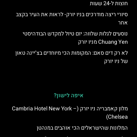
חוצות ל-24 שעות
סיורי ריצה מודרכים בניו יורק- לראות את העיר בקצב
אחר
נוסעים לגלות שלווה: יום טיול למקדש הבודהיסטי
Chuang Yen מניו יורק
לא רק דים סאם: המקומות הכי מיוחדים בצ’יינה טאון
של ניו יורק
איפה לישון?
מלון קאמבריה ניו יורק (Cambria Hotel New York –
Chelsea)
המלונות שהישראלים הכי אוהבים במנהטן