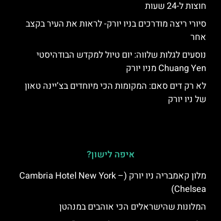
חוצות ל-24 שעות
סיורי ריצה מודרכים בניו יורק- לראות את העיר בקצב
אחר
נוסעים לגלות שלווה: יום טיול למקדש הבודהיסטי
Chuang Yen מניו יורק
לא רק דים סאם: המקומות הכי מיוחדים בצ’יינה טאון
של ניו יורק
איפה לישון?
מלון קאמבריה ניו יורק (Cambria Hotel New York –
Chelsea)
המלונות שהישראלים הכי אוהבים במנהטן