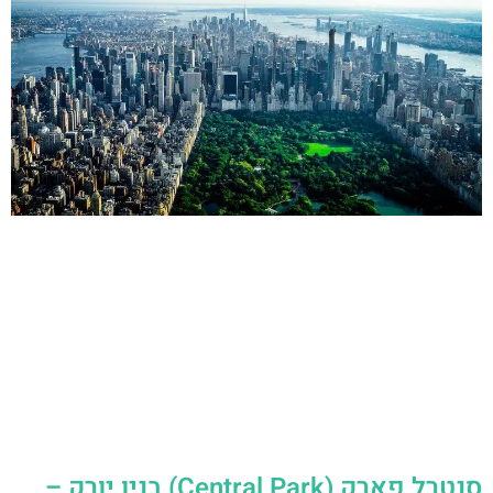
סנטרל פארק (Central Park) בניו יורק –