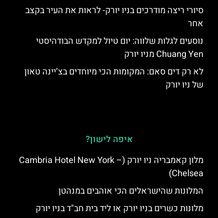
סיורי ריצה מודרכים בניו יורק- לראות את העיר בקצב
אחר
נוסעים לגלות שלווה: יום טיול למקדש הבודהיסטי
Chuang Yen מניו יורק
לא רק דים סאם: המקומות הכי מיוחדים בצ’יינה טאון
של ניו יורק
איפה לישון?
מלון קאמבריה ניו יורק (Cambria Hotel New York –
Chelsea)
המלונות שהישראלים הכי אוהבים במנהטן
מלונות כשרים בניו יורק או ליד בית חב"ד בניו יורק