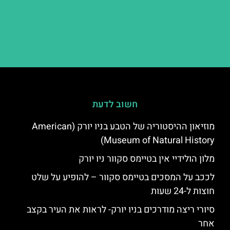
חשוב לדעת
מוזיאון ההיסטוריה של הטבע בניו יורק (American
Museum of Natural History)
מלון הולידיי אין בטיימס סקוור ניו יורק
לככב על המסכים בטיימס סקוור – להופיע על שלט
חוצות ל-24 שעות
סיורי ריצה מודרכים בניו יורק- לראות את העיר בקצב
אחר