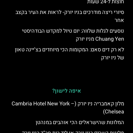
חוצות ל-24 שעות
סיורי ריצה מודרכים בניו יורק- לראות את העיר בקצב
אחר
נוסעים לגלות שלווה: יום טיול למקדש הבודהיסטי
Chuang Yen מניו יורק
לא רק דים סאם: המקומות הכי מיוחדים בצ’יינה טאון
של ניו יורק
איפה לישון?
מלון קאמבריה ניו יורק (Cambria Hotel New York –
Chelsea)
המלונות שהישראלים הכי אוהבים במנהטן