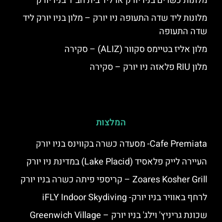
מלונות כשרים בניו יורק או ליד בית חב"ד בניו יורק
מלונות ליד שדה התעופה ניו יורק – מלון בניו יורק ליד
שדה התעופה
מלון אליז בטיימס סקוור (ALIZ) – סקירה
מלון RIU פלאזה ניו יורק – סקירה
המלצות
Cafe Premiata- מסעדה כשרה בקווינס בניו יורק
העיירה לייק פלאסיד (Lake Placid) במדינת ניו יורק
Zoares Kosher Grill – קריספי פיתה כשרה בניו יורק
לרחף באוויר בניו יורק- iFLY Indoor Skydiving
שכונת גריניץ' וילג' בניו יורק – Greenwich Village