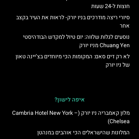
חוצות ל-24 שעות
סיורי ריצה מודרכים בניו יורק- לראות את העיר בקצב
אחר
נוסעים לגלות שלווה: יום טיול למקדש הבודהיסטי
Chuang Yen מניו יורק
לא רק דים סאם: המקומות הכי מיוחדים בצ’יינה טאון
של ניו יורק
איפה לישון?
מלון קאמבריה ניו יורק (Cambria Hotel New York –
Chelsea)
המלונות שהישראלים הכי אוהבים במנהטן