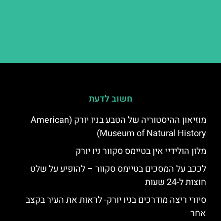
חשוב לדעת
מוזיאון ההיסטוריה של הטבע בניו יורק (American
Museum of Natural History)
מלון הולידיי אין בטיימס סקוור ניו יורק
לככב על המסכים בטיימס סקוור – להופיע על שלט
חוצות ל-24 שעות
סיורי ריצה מודרכים בניו יורק- לראות את העיר בקצב
אחר