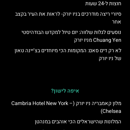
חוצות ל-24 שעות
סיורי ריצה מודרכים בניו יורק- לראות את העיר בקצב
אחר
נוסעים לגלות שלווה: יום טיול למקדש הבודהיסטי
Chuang Yen מניו יורק
לא רק דים סאם: המקומות הכי מיוחדים בצ’יינה טאון
של ניו יורק
איפה לישון?
מלון קאמבריה ניו יורק (Cambria Hotel New York –
Chelsea)
המלונות שהישראלים הכי אוהבים במנהטן