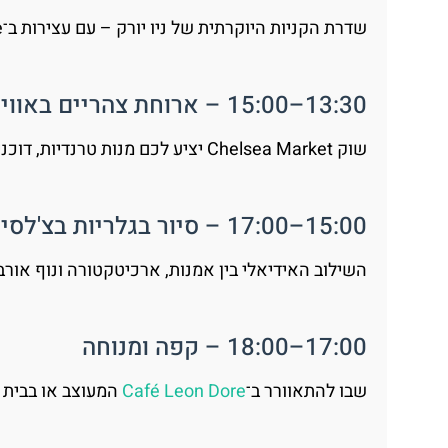
שדרת הקניות היוקרתית של ניו יורק – עם עצירות ב־Apple Store, קתדרלת פטריק הקדוש וברגדורף גודמן.
13:30–15:00 – ארוחת צהריים באווירה אורבנית
שוק Chelsea Market יציע לכם מנות טרנדיות, דוכנים מיוחדים והרבה אווירה.
15:00–17:00 – סיור בגלריות בצ'לסי או הליכה על ה־High Line
השילוב האידיאלי בין אמנות, ארכיטקטורה ונוף אורב
17:00–18:00 – קפה ומנוחה
שבו להתאוורר ב־
Café Leon Dore
המעוצב או בבית קפה סמוך ב־eenwich Village