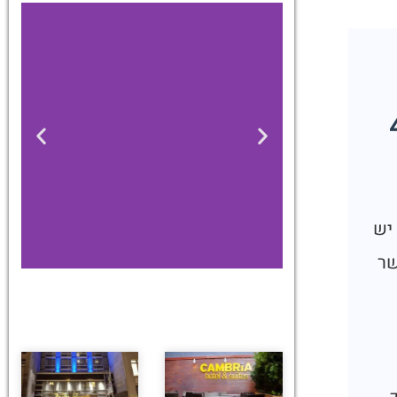
עשות ב-48
אם יש
שר
מלונות
מציאת מלון
מומלץ?