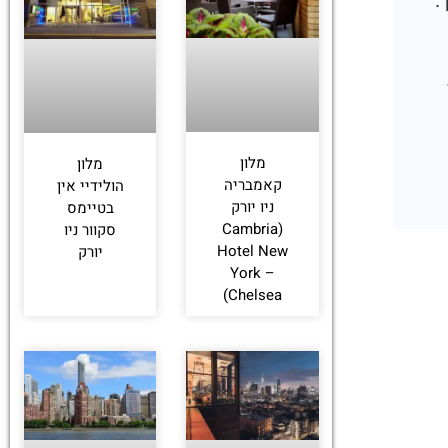
.
לחצו
פה!
מלון
מלון
קאמבריה
הולידיי אין
ניו יורק
בטיימס
(Cambria
סקוור ניו
Hotel New
יורק
York –
Chelsea)