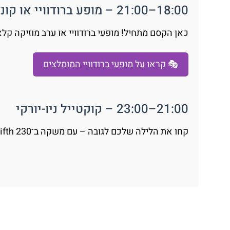
18:00–21:00 – מופע ברודוויי או קונצרט
כאן הקסם מתחיל! מופעי ברודוויי או ערב מוזיקה קל
🎭 קראו על מופעי ברודוויי המומלצים
21:00–23:00 – קוקטייל ניו-יורקי
קחו את הלילה שלכם לגובה – עם משקה ב־230 Fifth או ב־Magic Hour המעוצב. נוף, וייב, ומוזיקה.