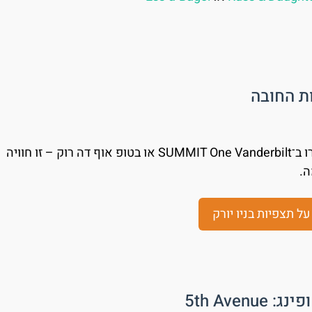
בין אם תבחרו ב־SUMMIT One Vanderbilt או בטופ אוף דה רוק – זו חוויה
ה.
ל תצפיות בניו יורק