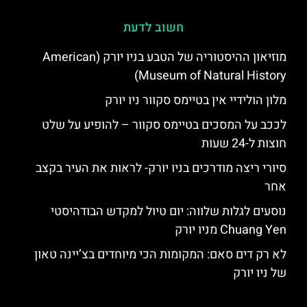
חשוב לדעת
מוזיאון ההיסטוריה של הטבע בניו יורק (American
Museum of Natural History)
מלון הולידיי אין בטיימס סקוור ניו יורק
לככב על המסכים בטיימס סקוור – להופיע על שלט
חוצות ל-24 שעות
סיורי ריצה מודרכים בניו יורק- לראות את העיר בקצב
אחר
נוסעים לגלות שלווה: יום טיול למקדש הבודהיסטי
Chuang Yen מניו יורק
לא רק דים סאם: המקומות הכי מיוחדים בצ’יינה טאון
של ניו יורק