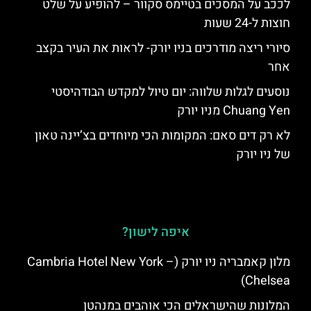
לככב על המסכים בטיימס סקוור – להופיע על שלט
חוצות ל-24 שעות
סיורי ריצה מודרכים בניו יורק- לראות את העיר בקצב
אחר
נוסעים לגלות שלווה: יום טיול למקדש הבודהיסטי
Chuang Yen מניו יורק
לא רק דים סאם: המקומות הכי מיוחדים בצ’יינה טאון
של ניו יורק
איפה לישון?
מלון קאמבריה ניו יורק (Cambria Hotel New York –
Chelsea)
המלונות שהישראלים הכי אוהבים במנהטן