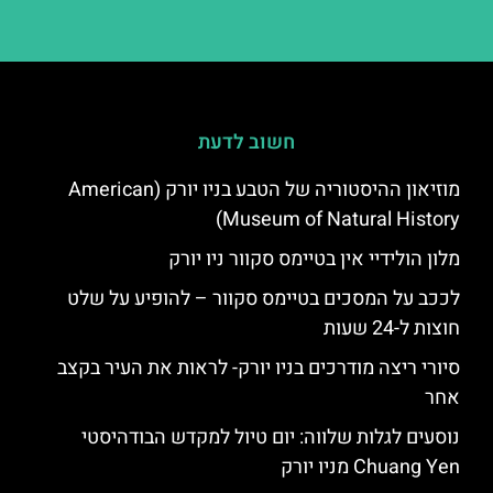
חשוב לדעת
מוזיאון ההיסטוריה של הטבע בניו יורק (American
Museum of Natural History)
מלון הולידיי אין בטיימס סקוור ניו יורק
לככב על המסכים בטיימס סקוור – להופיע על שלט
חוצות ל-24 שעות
סיורי ריצה מודרכים בניו יורק- לראות את העיר בקצב
אחר
נוסעים לגלות שלווה: יום טיול למקדש הבודהיסטי
Chuang Yen מניו יורק