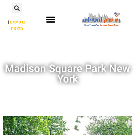
כרטיסים
|
מלונות
אתרי תיירות
מחוץ לניו יורק
Madison Square Park New
York