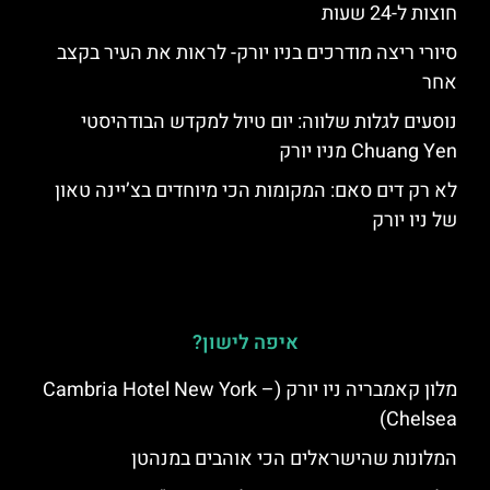
חוצות ל-24 שעות
סיורי ריצה מודרכים בניו יורק- לראות את העיר בקצב
אחר
נוסעים לגלות שלווה: יום טיול למקדש הבודהיסטי
Chuang Yen מניו יורק
לא רק דים סאם: המקומות הכי מיוחדים בצ’יינה טאון
של ניו יורק
איפה לישון?
מלון קאמבריה ניו יורק (Cambria Hotel New York –
Chelsea)
המלונות שהישראלים הכי אוהבים במנהטן