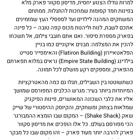
למרות גודלו הצנוע יחסית, מדיסון סקוור פארק מלא
בפינות חמד קסומות שמחכות להתגלות. ממתחם
המשחקים המהנה לילדים ועד לספסלי העץ שמזמינים
אתכם לשבת, לנוח וליהנות מכוס קפה טובה – כל פינה
בפארק מספרת סיפור. ואם אתם חובבי צילום, אל תשכחו
להכין את המצלמה: מבנים איקוניים כמו בניין
הפלאטאיירון (Flatiron Building) והאימפייר סטייט
בילדינג (Empire State Building) נראים במלוא תפארתם
מהפארק, ומספקים רקע מושלם לכל תמונה.
כשתשוטטו בין השבילים, תגלו גם כמה מהאטרקציות
המיוחדות ביותר בעיר: מגרש הכלבים המפורסם שמושך
אליו את כלבי השכונה המאושרים, פינות הפיקניק
שמלאות בצחוק ומשחקים, והקיוסק ההיסטורי של שייק
שאק (Shake Shack) – המקום שבו הומצא ההמבורגר
הכי מפורסם בעולם. כל אלו הופכים את מדיסון סקוור
פארק להרבה יותר מעוד פארק – זהו מקום שבו כל מבקר