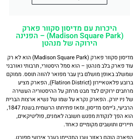
היכרות עם מדיסון סקוור פארק
(Madison Square Park) – הפנינה
הירוקה של מנהטן
מדיסון סקוור פארק (Madison Square Park) הוא לא רק
עוד פארק בלב מנהטן – הוא סמל היסטורי, תרבותי ואורבני
שמשלב באופן מושלם בין עבר מפואר להווה תוסס. ממוקם
ברובע פלאטאיירון (Flatiron District), הפארק מציע
מרחבים ירוקים לצד מבט מרתק על ההיסטוריה העשירה
של ניו יורק. הפארק נקרא על שמו של נשיא ארצות הברית
הרביעי, ג'יימס מדיסון, ומאז פתיחתו הרשמית בשנת 1847,
הוא הפך לנקודת מפגש חשובה לאמנים, פוליטיקאים,
תיירים ותושבים מקומיים כאחד.
הפארק הוקם באזור שבו התקיימו בעבר אירועי ספורט,