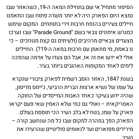
הסיפור מתחיל אי שם בתחילת המאה ה-19, כשהאזור שבו
נמצא היום הפארק היה לא יותר משדה פתוח שבו התאמנו
חיילים צעירים בהנפת חרבות וירי בתותחים. המקום שימש
כמגרש אימונים צבאי בשם "Parade Ground" שבו נערכו
מצעדים צבאיים מרהיבים (ולעיתים גם קצת מגוחכים – כי
נו באמת, מי מתאמן עם חרבות במאה ה-19?). החיילים
אולי לא ידעו את זה אז, אבל הם צעדו על אדמה שהפכה
לימים לאחד המקומות האהובים ביותר בעיר.
בשנת 1847, האזור הוסב רשמית לפארק ציבורי שנקרא
על שמו של נשיא ארצות הברית הרביעי, ג'יימס מדיסון,
שהיה ידוע בעיקר כאחד האבות המייסדים של החוקה
האמריקאית – ואולי גם כמי שלא האמין שאי פעם יקראו
פארק על שמו, בטח לא בלב העיר הכי תוססת בעולם.
הפארק הפך במהרה למקום שבו כל מה שנחשב קורה –
מירידים מפוארים ועד לנאומים פוליטיים שהרעידו את
העיר.