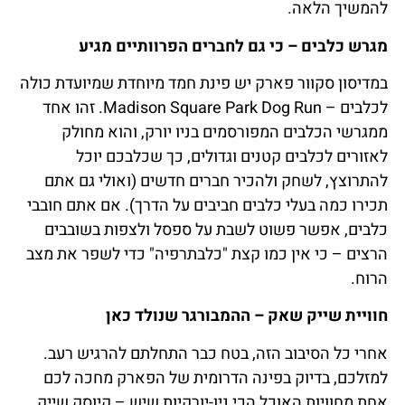
להמשיך הלאה.
מגרש כלבים – כי גם לחברים הפרוותיים מגיע
במדיסון סקוור פארק יש פינת חמד מיוחדת שמיועדת כולה
לכלבים – Madison Square Park Dog Run. זהו אחד
ממגרשי הכלבים המפורסמים בניו יורק, והוא מחולק
לאזורים לכלבים קטנים וגדולים, כך שכלבכם יוכל
להתרוצץ, לשחק ולהכיר חברים חדשים (ואולי גם אתם
תכירו כמה בעלי כלבים חביבים על הדרך). אם אתם חובבי
כלבים, אפשר פשוט לשבת על ספסל ולצפות בשובבים
הרצים – כי אין כמו קצת "כלבתרפיה" כדי לשפר את מצב
הרוח.
חוויית שייק שאק – ההמבורגר שנולד כאן
אחרי כל הסיבוב הזה, בטח כבר התחלתם להרגיש רעב.
למזלכם, בדיוק בפינה הדרומית של הפארק מחכה לכם
אחת מחוויות האוכל הכי ניו-יורקיות שיש – קיוסק שייק