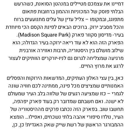
דמיינו את עצמכם מטיילים במנהטן הסואנת, כשהרעש
הבלתי פוסק של המכוניות וההמון ברחובות פתאום
מתפוגג, ובמקומו – צליל עדין של עלים מתנועעים ברוח
והכל מסביב ירוק. ברוכים הבאים לפינת הקסם הכי מיוחדת
בעיר- מדיסון סקוור פארק (Madison Square Park).
הפארק הזה הוא לא עוד ריאה ירוקה בעיר הגדולה; הוא
שילוב מושלם בין היסטוריה, תרבות ואווירה אורבנית
מרגיעה שמצליחה לגרום גם לניו-יורקרים הוותיקים לעצור
לרגע את מרוץ החיים.
כאן, בין עצי האלון העתיקים, המדשאות הירוקות והפסלים
האמנותיים שמציצים מכל פינה, ממתינה לכם חוויה שונה
לגמרי – כזו שמציעה רגעים של שלווה בלב העיר שמעולם
לא ישנה. ואם חשבתם שמדובר רק בעוד פארק יפהפה,
תחשבו שוב. בפארק הזה נכתבו פרקים מההיסטוריה של
העיר, נולדו סיפורי אהבה בלתי נשכחים, ואפילו… הומצא
ההמבורגר הראשון של רשת שייק שאק האגדית! כן, כן,