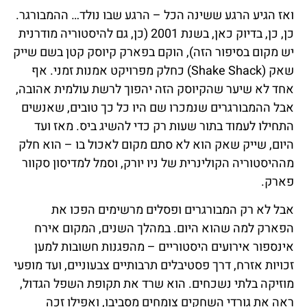
ואז הגיע הרגע ששינה הכל – הרגע שבו נולד… ההמבורגר.
כן, כן, בדיוק כאן, בשנת 2001 (כן, גם להיסטוריה מודרנית
יש מקום בסיפור הזה), הוקם בפארק קיוסק קטן בשם שייק
שאק (Shake Shack) כחלק מפרויקט אמנות זמני. אף
אחד לא שיער שהקיוסק הזה יהפוך לרשת עולמית אהובה,
אבל ההמבורגרים שנמכרו שם היו כל כך טובים, שאנשים
התחילו לעמוד בתור שעות רק כדי להשיג ביס. מאז ועד
היום, שייק שאק הוא לא סתם מקום לאכול בו – הוא חלק
מההיסטוריה הקולינרית של ניו יורק, וסמל למדיסון סקוור
פארק.
אבל לא רק המבורגרים ופסלים מרשימים הפכו את
הפארק למה שהוא היום. במהלך השנים, המקום אירח
אינספור אירועים היסטוריים – מהפגנות חשובות למען
זכויות אזרח, דרך פסטיבלים תרבותיים צבעוניים, ועד מופעי
מוזיקה בלתי נשכחים. הוא שרד את תקופת השפל הגדול,
ראה את גורדי השחקים צומחים מסביבו, ואפילו זכה