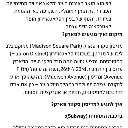
כשהוא מואר באורות העיר ומלא באנשים מסיימי יום
העבודה, זה הזמן המומלץ. השקיעה כאן מהממת
במיוחד, והנוף של בניין הפלאטאיירון הופך
לאטרקציה בפני עצמה.
מיקום ואיך מגיעים לפארק?
מדיסון סקוור פארק (Madison Square Park) ממוקם בלב
ליבו של מנהטן, בשכונת פלאטאיירון (Flatiron District)
המפורסמת, ומציע גישה נוחה מכל חלקי העיר. הפארק
פרוס בין הרחובות 23rd ל-26th, ושדרות פיפת' (Fifth
Avenue) ומדיסון (Madison Avenue), מה שהופך אותו
לנקודת עצירה מושלמת במהלך טיול בעיר – בין אם אתם
בדרככם למוזיאונים, חנויות או אטרקציות נוספות.
איך להגיע למדיסון סקוור פארק?
ברכבת התחתית (Subway):
הרכבת התחתית הניו-יורקית היא הדרך המהירה והזולה