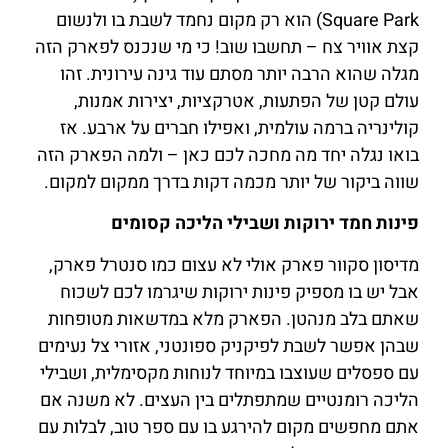
Square Park) הוא רק מקום נחמד לשבת בו ולנשום
קצת אוויר צח – תחשבו שוב! כי מי שנכנס לפארק הזה
מגלה שהוא הרבה יותר מסתם עוד גינה עירונית. זהו
עולם קטן של הפתעות, אטרקציות, יצירות אמנות,
קולינריה ברמה עולמית, ואפילו חברים על ארבע. אז
בואו נגלה יחד מה מחכה לכם כאן – ולמה הפארק הזה
שווה ביקור של יותר מכמה דקות בדרך ממקום למקום.
פינות חמד ירוקות ושבילי הליכה קסומים
מדיסון סקוור פארק אולי לא עצום כמו סנטרל פארק,
אבל יש בו מספיק פינות ירוקות שיגרמו לכם לשכוח
שאתם בלב מנהטן. הפארק מלא במדשאות מטופחות
שבהן אפשר לשבת לפיקניק ספונטני, אזורי צל נעימים
עם ספסלים שעוצבו במיוחד לנוחות מקסימלית, ושבילי
הליכה רומנטיים שמתפתלים בין העצים. לא משנה אם
אתם מחפשים מקום להירגע בו עם ספר טוב, לבלות עם