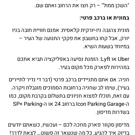
"השכן ממול" – רק חצו את הרחוב ואתם שם.
במונית או ברכב פרטי:
מונית צהובה ניו-יורקית קלאסית: אמנם חוויית חובה בניו
יורק, אבל קחו בחשבון את פקקי התנועה של העיר –
במיוחד בשעות השיא.
Uber או Lyft: הזמנת נסיעה באפליקציה תביא אתכם
במהירות לפארק מכל מקום בעיר.
חניה: אם אתם מתניידים ברכב פרטי (דבר די נדיר לתיירים
בעיר), שימו לב שחניה ברחובות הסמוכים מוגבלת ויקרה.
עם זאת, תוכלו למצוא חניונים בתשלום בקרבת מקום, כמו
ה-Icon Parking Garage ברחוב 24 או ה-SP+ Parking
בשדרות מדיסון.
מדיסון סקוור פארק מחכה לכם – ועכשיו, כשאתם יודעים
בדיוק איך להגיע, כל מה שנשאר זה פשוט… לצאת לדרך!