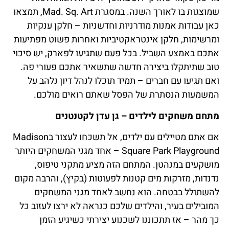
שמוצגות בו לאורך השנה. במסגרת Mad. Sq. Art, תמצאו
כאן עבודות אמנות מודרניות וחדשניות – חלקן ענקיות
ומרשימות, חלקן אינטראקטיביות ואחרות פשוט מפתיעות
אתכם באמצע השביל. בכל פעם שתגיעו לפארק, יש סיכוי
טוב שתיתקלו ביצירה חדשה שתשאיר אתכם פעורי פה.
ואם תגיעו עם חברים – תמיד תוכלו לנהל דיון נלהב על
המשמעות הנסתרת של הפסל שאתם רואים מולכם.
מתחם משחקים לילדים – גן עדן לקטנטנים
אם אתם מטיילים עם ילדים, אל תשכחו לעצור בMadison
Square Park Playground – אחד מגני המשחקים היותר
מושקעים במנהטן. המתחם הזה מציע מתקני טיפוס,
נדנדות, מזרקות מים קטנות לפעוטות (בקיץ), והרבה מקום
להשתולל בבטחה. הוא נחשב לאחד מגני המשחקים
המובילים בעיר, והילדים שלכם כנראה לא ירצו לעזוב כל
כך מהר – אז תתכוננו לשכנוע יצירתי כשיגיע הזמן