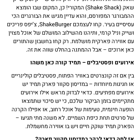
שאק (Shake Shack) המקורי! כן, המקום שבו הומצא
ההמבורגר המפורסם, והוא עדיין מגיש את הבורגרים הכי
עסיסיים בעיר. קחו לעצמכם ShakeBurger, צ’יפס פריכים
ושייק וניל קרמי, ותיהנו מהשילוב המושלם של אוכל מצוין
עם אווירה פארקית מושלמת. רק קחו בחשבון שהתורים
כאן ארוכים – אבל ההמתנה בהחלט שווה את זה.
אירועים ופסטיבלים – תמיד קורה כאן משהו
בין אם זה קונצרטים באוויר הפתוח, פסטיבלים קולינריים
או חגיגות מיוחדות – במדיסון סקוור פארק תמיד יש
אירועים מפתיעים. כדאי לבדוק מראש אילו אירועים
מתקיימים בזמן הביקור שלכם, כי יש סיכוי שתמצאו
הופעה חינמית, טעימות של אוכל רחוב, או אפילו הקרנה
של סרטים תחת כיפת השמיים. לא משנה מתי תגיעו –
הפארק תמיד שוקק חיים ויש בו אווירה מחשמלת.
אז למה כדאי לבקר במדיסון סקוור פארק?