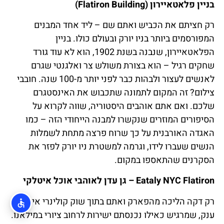
בניין פלאטאיירון (Flatiron Building)
רק חציתם את הכביש ואתם שם – ליד אחד המבנים
המפורסמים ביותר בניו יורק ובעולם כולו. בניין
הפלאטאיירון, שנבנה בשנת 1902, הוא לא עוד גורד
שחקים רגיל – הוא בצורת משולש צר ואלגנטי שגרם
לאנשים לעצור ולבהות כבר לפני יותר מ-100 שנה. חובבי
צילום? זה המקום לתמונה שתכבוש את האינסטגרם
שלכם. ואם אתם אוהבים היסטוריה, שווה לקרוא על
הסיפורים המוזרים שנקשרו למבנה הייחודי הזה – כמו
האגדה האורבנית על כך שרוח פרצה מתחת לשמלות
הנשים שעברו לידו, וגרמה למשטרת ניו יורק לפזר את
הסקרנים שהתאספו במקום.
Eataly NYC Flatiron – גן עדן לאוהבי אוכל איטלקי
רק דקה הליכה מהפארק ואתם בתוך שוק קולינרי איטלקי
ענק, שמרגיש כאילו נכנסתם ישירות לרחוב ציורי במילאנו.