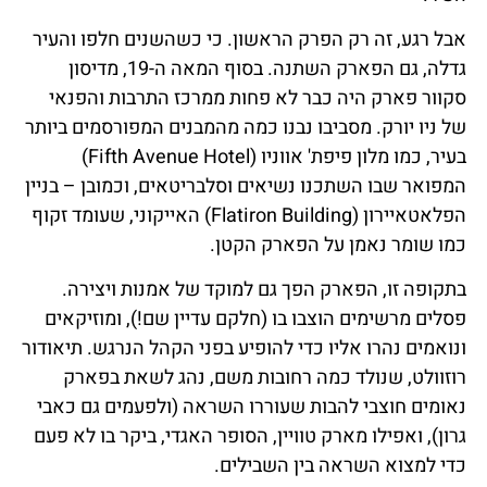
אבל רגע, זה רק הפרק הראשון. כי כשהשנים חלפו והעיר
גדלה, גם הפארק השתנה. בסוף המאה ה-19, מדיסון
סקוור פארק היה כבר לא פחות ממרכז התרבות והפנאי
של ניו יורק. מסביבו נבנו כמה מהמבנים המפורסמים ביותר
בעיר, כמו מלון פיפת' אווניו (Fifth Avenue Hotel)
המפואר שבו השתכנו נשיאים וסלבריטאים, וכמובן – בניין
הפלאטאיירון (Flatiron Building) האייקוני, שעומד זקוף
כמו שומר נאמן על הפארק הקטן.
בתקופה זו, הפארק הפך גם למוקד של אמנות ויצירה.
פסלים מרשימים הוצבו בו (חלקם עדיין שם!), ומוזיקאים
ונואמים נהרו אליו כדי להופיע בפני הקהל הנרגש. תיאודור
רוזוולט, שנולד כמה רחובות משם, נהג לשאת בפארק
נאומים חוצבי להבות שעוררו השראה (ולפעמים גם כאבי
גרון), ואפילו מארק טוויין, הסופר האגדי, ביקר בו לא פעם
כדי למצוא השראה בין השבילים.