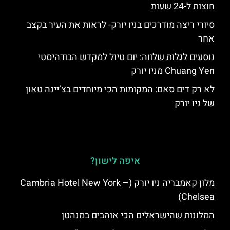
חוצות ל-24 שעות
סיורי ריצה מודרכים בניו יורק- לראות את העיר בקצב
אחר
נוסעים לגלות שלווה: יום טיול למקדש הבודהיסטי
Chuang Yen מניו יורק
לא רק דים סאם: המקומות הכי מיוחדים בצ’יינה טאון
של ניו יורק
איפה לישון?
מלון קאמבריה ניו יורק (Cambria Hotel New York –
Chelsea)
המלונות שהישראלים הכי אוהבים במנהטן