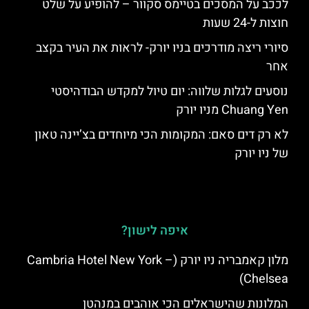
לככב על המסכים בטיימס סקוור – להופיע על שלט
חוצות ל-24 שעות
סיורי ריצה מודרכים בניו יורק- לראות את העיר בקצב
אחר
נוסעים לגלות שלווה: יום טיול למקדש הבודהיסטי
Chuang Yen מניו יורק
לא רק דים סאם: המקומות הכי מיוחדים בצ’יינה טאון
של ניו יורק
איפה לישון?
מלון קאמבריה ניו יורק (Cambria Hotel New York –
Chelsea)
המלונות שהישראלים הכי אוהבים במנהטן