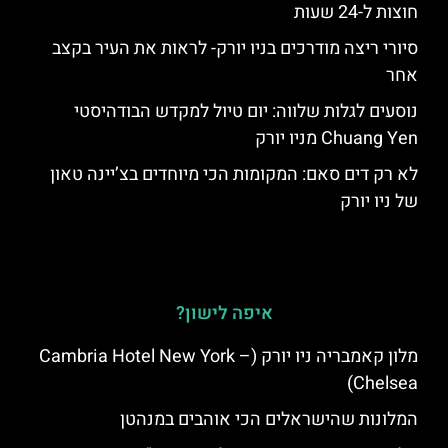
חוצות ל-24 שעות
סיורי ריצה מודרכים בניו יורק- לראות את העיר בקצב
אחר
נוסעים לגלות שלווה: יום טיול למקדש הבודהיסטי
Chuang Yen מניו יורק
לא רק דים סאם: המקומות הכי מיוחדים בצ’יינה טאון
של ניו יורק
איפה לישון?
מלון קאמבריה ניו יורק (Cambria Hotel New York –
Chelsea)
המלונות שהישראלים הכי אוהבים במנהטן