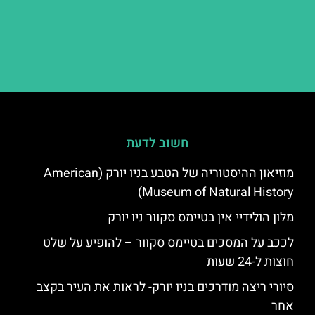
חשוב לדעת
מוזיאון ההיסטוריה של הטבע בניו יורק (American
Museum of Natural History)
מלון הולידיי אין בטיימס סקוור ניו יורק
לככב על המסכים בטיימס סקוור – להופיע על שלט
חוצות ל-24 שעות
סיורי ריצה מודרכים בניו יורק- לראות את העיר בקצב
אחר