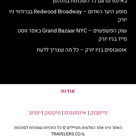
באינטרנט עם כל השכונות במנהטן
מופע היער האדום – Redwood Broadway בברודווי ניו
יורק
שוק הפשפשים – Grand Bazaar NYC באפר ווסט
סייד בניו יורק
אוטובוסים בניו יורק – כל מה שצריך לדעת
אודות
פייסבוק
|
אינסטגרם
|
טיקטוק
|
יוטיוב
האתר הינו אתר המלצות מטיילים © כל הזכויות שמורות לסוכנות
TRAVELERS.CO.IL