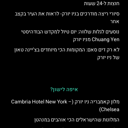
חוצות ל-24 שעות
סיורי ריצה מודרכים בניו יורק- לראות את העיר בקצב
אחר
נוסעים לגלות שלווה: יום טיול למקדש הבודהיסטי
Chuang Yen מניו יורק
לא רק דים סאם: המקומות הכי מיוחדים בצ’יינה טאון
של ניו יורק
איפה לישון?
מלון קאמבריה ניו יורק (Cambria Hotel New York –
Chelsea)
המלונות שהישראלים הכי אוהבים במנהטן