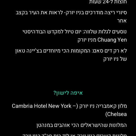
חוצות ל-24 שעות
סיורי ריצה מודרכים בניו יורק- לראות את העיר בקצב
אחר
נוסעים לגלות שלווה: יום טיול למקדש הבודהיסטי
Chuang Yen מניו יורק
לא רק דים סאם: המקומות הכי מיוחדים בצ’יינה טאון
של ניו יורק
איפה לישון?
מלון קאמבריה ניו יורק (Cambria Hotel New York –
Chelsea)
המלונות שהישראלים הכי אוהבים במנהטן