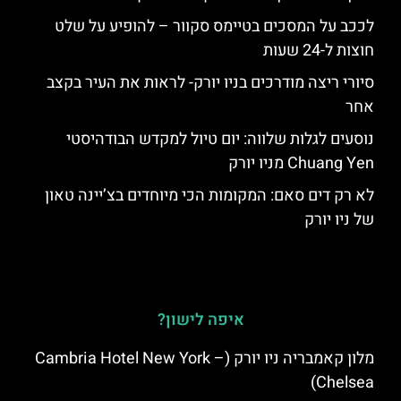
לככב על המסכים בטיימס סקוור – להופיע על שלט
חוצות ל-24 שעות
סיורי ריצה מודרכים בניו יורק- לראות את העיר בקצב
אחר
נוסעים לגלות שלווה: יום טיול למקדש הבודהיסטי
Chuang Yen מניו יורק
לא רק דים סאם: המקומות הכי מיוחדים בצ’יינה טאון
של ניו יורק
איפה לישון?
מלון קאמבריה ניו יורק (Cambria Hotel New York –
Chelsea)