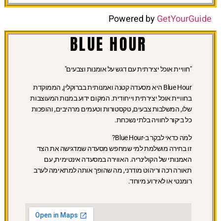
Powered by
GetYourGuide
BLUE HOUR
"חוויית אוכל יצירתית עם דגש על אומנות וצבעים"
Blue Hour היא מסעדה קטנה ואמנותית בברוקלין, הממוקדת
בחוויית אוכל יצירתית וייחודית. המקום ידוע במנות המעוצבות
שלו, המשלבות צבעים, טקסטורות וטעמים מרהיבים, והופכות
כל ביקור לחוויה בלתי נשכחת.
למה כדאי לבקר ב-Blue Hour?
זו בחירה מושלמת למי שמחפש מסעדה שמדגישה את הצד
האמנותי של הקולינריה. האווירה במסעדה אינטימית, עם
תאורה רכה וריהוט מודרני, מה שהופך אותה למתאימה לערב
רומנטי או לאירוע מיוחד.