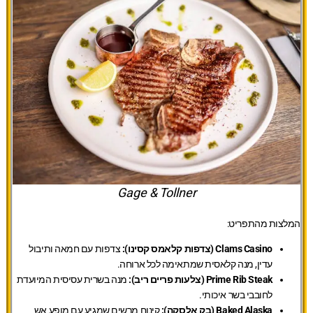
Gage & Tollner
המלצות מהתפריט:
Clams Casino (צדפות קלאמס קסינו):
צדפות עם חמאה ותיבול
עדין, מנה קלאסית שמתאימה לכל ארוחה.
Prime Rib Steak (צלעות פריים ריב):
מנה בשרית עסיסית המיועדת
לחובבי בשר איכותי.
Baked Alaska (בק אלסקה):
קינוח מרשים שמגיע עם מופע אש