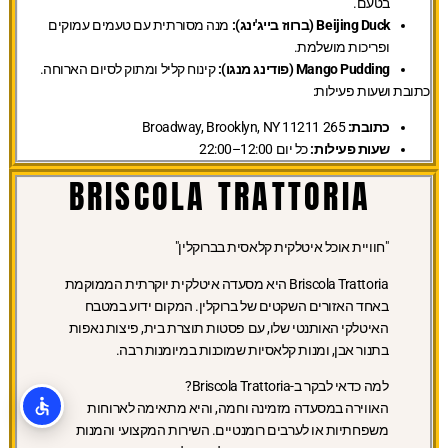
בטעם.
Beijing Duck (ברווז בייג'ינג):
מנה מסורתית עם טעמים עמוקים
ופריכות מושלמת.
Mango Pudding (פודינג מנגו):
קינוח קליל ומתוק לסיום הארוחה.
כתובת ושעות פעילות:
כתובת:
265 Broadway, Brooklyn, NY 11211
שעות פעילות:
כל יום 12:00–22:00
BRISCOLA TRATTORIA
"חוויית אוכל איטלקית קלאסית בברוקלין"
Briscola Trattoria היא מסעדה איטלקית יוקרתית הממוקמת
באחד האזורים השקטים של ברוקלין. המקום ידוע במטבח
האיטלקי האותנטי שלו, עם פסטות תוצרת בית, פיצות נאפות
בתנור אבן, ומנות קלאסיות שמוכנות במיומנות רבה.
למה כדאי לבקר ב-Briscola Trattoria?
האווירה במסעדה מזמינה וחמה, והיא מתאימה לארוחות
משפחתיות או לערבים רומנטיים. השירות המקצועי והמנות