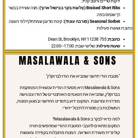
ירקות טריים ורוטב קליל.
Braised Short Ribs (צלעות בקר בבישול ארוך):
מנה עשירה בבשר
רך שנמס בפה.
Seasonal Sorbet (סורבה עונתי):
קינוח מרענן שמתחלף לפי העונה.
כתובת ושעות פעילות:
כתובת:
755 Dean St, Brooklyn, NY 11238
שעות פעילות:
שלישי-שבת: 17:00–22:00
MASALAWALA & SONS
"מטבח הודי חדשני שמביא את הודו לברוקלין"
Masalawala & Sons היא מסעדה הודית עכשווית הממוקמת
בברוקלין, שמביאה את הטעמים האותנטיים של הודו עם גישה
מודרנית ומרעננת. המקום ידוע בתפריט החדשני ובמגוון המנות,
המשלבות בין מסורת לתיבול ייחודי.
למה כדאי לבקר ב-Masalawala & Sons?
המקום מתאים לחובבי המטבח ההודי שמחפשים חוויה
קולינרית מעוררת השראה. המנות מתובלות בקפידה ומוגשות