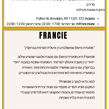
מרהיב.
כתובת ושעות פעילות:
כתובת:
372 Fulton St, Brooklyn, NY 11201
שעות פעילות:
שני-חמישי: 17:00–22:00, שישי-ראשון: 12:00–22:00
FRANCIE
"מסעדת מישלן שמשלבת בין איטליה לצרפת בברוקלין"
Francie היא מסעדת מישלן עם מטבח אלגנטי שמציע שילוב
ייחודי בין מטבח איטלקי לצרפתי. המסעדה שוכנת במבנה ייחודי
בברוקלין, עם עיצוב שמשדר אלגנטיות וחמימות. האווירה
במסעדה מתאימה לארוחות חגיגיות וגם לערבים רומנטיים.
למה כדאי לבקר ב-Francie?
המקום מציע תפריט מוקפד עם מנות יצירתיות שעשויות
מחומרים עונתיים, והצוות המקצועי דואג לכל פרט קטן כדי
להבטיח חוויה בלתי נשכחת.