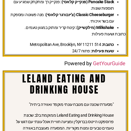
Pancake Stack (פנקייק קלאסי):
פנקייק רך ומתקתק שמגיע עם
תוספות שונות.
Classic Cheeseburger (צ'יזבורגר קלאסי):
מנה פשוטה ומספקת
עם בשר איכותי.
Milkshake (מילקשייק):
קינוח קריר ומתוק במגוון טעמים.
כתובת ושעות פעילות:
כתובת:
514 Metropolitan Ave, Brooklyn, NY 11211
שעות פעילות:
פתוח 24/7
Powered by
GetYourGuide
LELAND EATING AND
DRINKING HOUSE
"מסעדת שכונה עם מטבח עונתי מוקפד ואווירה ביתית"
Leland Eating and Drinking House ממוקמת בלב שכונת
פרוספקט הייטס בברוקלין ומציעה חוויית אוכל עונתי עם דגש על
טעמים טבעיים ומנות מקוריות. המסעדה מעוצבת באווירה