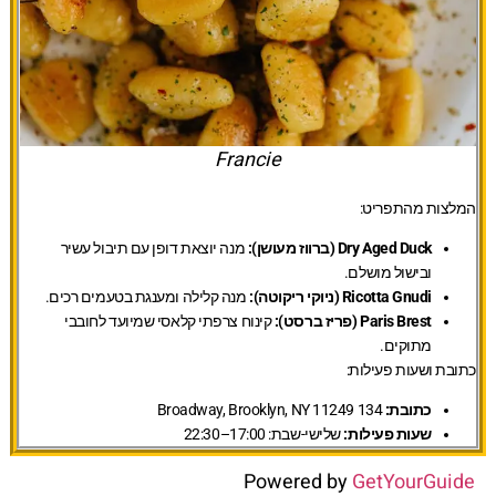
Francie
המלצות מהתפריט:
Dry Aged Duck (ברווז מעושן):
מנה יוצאת דופן עם תיבול עשיר
ובישול מושלם.
Ricotta Gnudi (ניוקי ריקוטה):
מנה קלילה ומענגת בטעמים רכים.
Paris Brest (פריז ברסט):
קינוח צרפתי קלאסי שמיועד לחובבי
מתוקים.
כתובת ושעות פעילות:
כתובת:
134 Broadway, Brooklyn, NY 11249
שעות פעילות:
שלישי-שבת: 17:00–22:30
Powered by
GetYourGuide