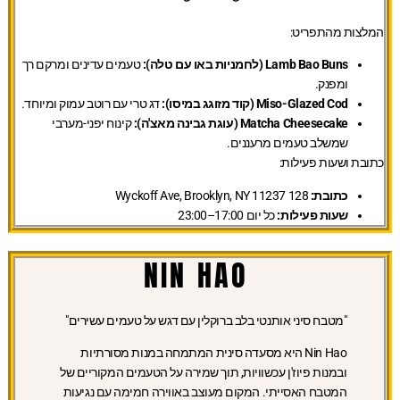
המלצות מהתפריט:
Lamb Bao Buns (לחמניות באו עם טלה):
טעמים עדינים ומרקם רך
ומפנק.
Miso-Glazed Cod (קוד מזוגג במיסו):
דג טרי עם רוטב עמוק ומיוחד.
Matcha Cheesecake (עוגת גבינה מאצ'ה):
קינוח יפני-מערבי
שמשלב טעמים מרעננים.
כתובת ושעות פעילות:
כתובת:
128 Wyckoff Ave, Brooklyn, NY 11237
שעות פעילות:
כל יום 17:00–23:00
NIN HAO
"מטבח סיני אותנטי בלב ברוקלין עם דגש על טעמים עשירים"
Nin Hao היא מסעדה סינית המתמחה במנות מסורתיות
ובמנות פיוז'ן עכשוויות, תוך שמירה על הטעמים המקוריים של
המטבח האסייתי. המקום מעוצב באווירה חמימה עם נגיעות