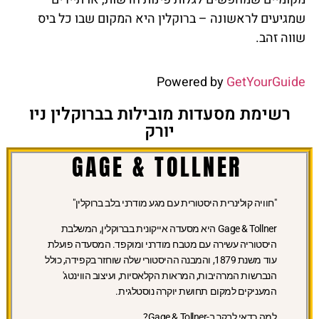
שמגיעים לראשונה – ברוקלין היא המקום שבו כל ביס
שווה זהב.
Powered by
GetYourGuide
רשימת מסעדות מובילות בברוקלין ניו
יורק
GAGE & TOLLNER
"חוויה קולינרית היסטורית עם מגע מודרני בלב ברוקלין"
Gage & Tollner היא מסעדה אייקונית בברוקלין, המשלבת
היסטוריה עשירה עם מטבח מודרני ומוקפד. המסעדה פועלת
עוד משנת 1879, והמבנה ההיסטורי שלה שוחזר בקפידה, כולל
הנברשות המרהיבות, המראות הקלאסיות, ועיצוב הווינטג'
המעניקים למקום תחושת יוקרה נוסטלגית.
למה כדאי לבקר ב-Gage & Tollner?