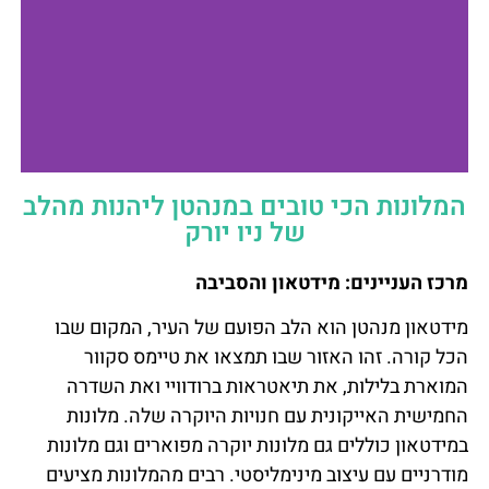
המלונות הכי טובים במנהטן ליהנות מהלב
The Whitby Hotel
של ניו יורק
מרכז העניינים: מידטאון והסביבה
להזמנת המלון
- לחצו כאן
מידטאון מנהטן הוא הלב הפועם של העיר, המקום שבו
הכל קורה. זהו האזור שבו תמצאו את טיימס סקוור
המוארת בלילות, את תיאטראות ברודוויי ואת השדרה
החמישית האייקונית עם חנויות היוקרה שלה. מלונות
במידטאון כוללים גם מלונות יוקרה מפוארים וגם מלונות
מודרניים עם עיצוב מינימליסטי. רבים מהמלונות מציעים