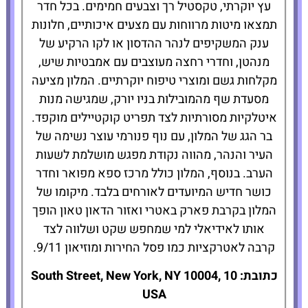
עץ יוקרתי, טקסטיל רך וצבעים חמימים. בכל חדר
תמצאו מיטות מרווחות עם מצעים איכותיים, חלונות
ענק המשקיפים לנהר ההדסון או לקו הרקיע של
מנהטן, וחדרי רחצה מעוצבים עם אמבטיות שיש,
מקלחות גשם ומוצרי טיפוח יוקרתיים. המלון מציעה
מסעדת שף מהמובילות בניו יורק, שמגישה מנות
איטלקיות מסורתיות לצד תפריט קוקטיילים מוקפד.
בר הגג של המלון, עם נוף פנורמי עוצר נשימה של
העיר והנהר, מהווה נקודת מפגש מושלמת לשעות
הערב. בנוסף, המלון כולל מרכז ספא מפואר וחדר
כושר חדיש המיועדים לאורחים בלבד. מיקומו של
המלון בקרבת פארק באטרי ואזור הדאון טאון הופך
אותו לאידיאלי למי שמחפש שקט ושלווה לצד
קרבה לאטרקציות כמו פסל החירות ומוזיאון 9/11.
כתובת: 10 South Street, New York, NY 10004,
USA