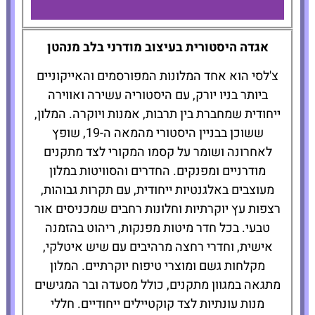
The Hotel
אגדה היסטורית בעיצוב מודרני בלב מנהטן
Chelsea
צ'לסי הוא אחד המלונות המפורסמים והאייקוניים
ביותר בניו יורק, עם היסטוריה עשירה ואווירה
להזמנת
ייחודית שמחברת בין תרבות, אמנות ויוקרה. המלון,
המלון לחצו
כאן
ששוכן בבניין היסטורי מהמאה ה-19, שופץ
לאחרונה ושומר על קסמו המקורי לצד מתקנים
מודרניים ומפנקים. החדרים והסוויטות במלון
מעוצבים באלגנטיות ייחודית, עם תקרות גבוהות,
רצפות עץ יוקרתיות וחלונות רחבים שמכניסים אור
טבעי. בכל חדר מיטות מפנקות, ריהוט בהזמנה
אישית, וחדרי רחצה מרהיבים עם שיש איטלקי,
מקלחות גשם ומוצרי טיפוח יוקרתיים. המלון
מתגאה במגוון מתקנים, כולל מסעדה ובר המגישים
מנות עונתיות לצד קוקטיילים ייחודיים. חללי