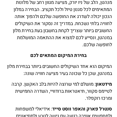
מנהטן, הלב של ניו יורק, מציעה מגוון רחב של מלונות
המתאימים לכל סגנון טיול ולכל תקציב. הבחירה במלון
הנכון יכולה לשדרג את החופשה שלכם ולהפוך אותה
לחוויה בלתי נשכחת. במדריך זה נסקור את השיקולים
החשובים ביותר שצריך לקחת בחשבון בעת בחירת מלון
במנהטן, ונסייע לכם למצוא את ההתאמה המושלמת
לחופשה שלכם.
בחירת המיקום המתאים לכם
המיקום הוא אחד השיקולים החשובים ביותר בבחירת מלון
במנהטן, שכן כל שכונה בעיר מציעה חוויה שונה:
מידטאון
: מושלם למי שרוצה להיות בלב האקשן. קרבה
לטיימס סקוור, תיאטראות ברודוויי, השדרה החמישית
ומרכז רוקפלר.
סנטרל פארק והאפר ווסט סייד
: אידיאלי למשפחות
ולמחפשים אווירה רגועה עם גישה לטבע ולמוזיאונים.