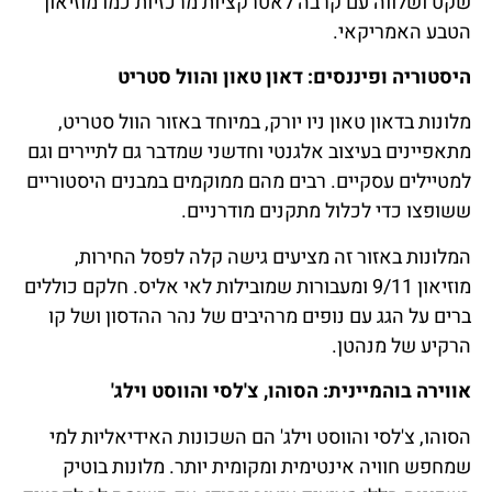
שקט ושלווה עם קרבה לאטרקציות מרכזיות כמו מוזיאון
הטבע האמריקאי.
היסטוריה ופיננסים: דאון טאון והוול סטריט
מלונות בדאון טאון ניו יורק, במיוחד באזור הוול סטריט,
מתאפיינים בעיצוב אלגנטי וחדשני שמדבר גם לתיירים וגם
למטיילים עסקיים. רבים מהם ממוקמים במבנים היסטוריים
ששופצו כדי לכלול מתקנים מודרניים.
המלונות באזור זה מציעים גישה קלה לפסל החירות,
מוזיאון 9/11 ומעבורות שמובילות לאי אליס. חלקם כוללים
ברים על הגג עם נופים מרהיבים של נהר ההדסון ושל קו
הרקיע של מנהטן.
אווירה בוהמיינית: הסוהו, צ'לסי והווסט וילג'
הסוהו, צ'לסי והווסט וילג' הם השכונות האידיאליות למי
שמחפש חוויה אינטימית ומקומית יותר. מלונות בוטיק