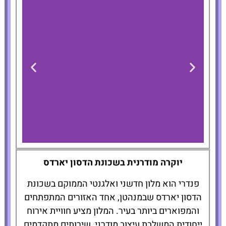
Pendry
יוקרה מודרנית בשכונת הדסון יארדס
Manhattan West
פנדרי הוא מלון חדשני ואלגנטי הממוקם בשכונת
הדסון יארדס שבמנהטן, אחד האזורים המתפתחים
להזמנת
והמפוארים ביותר בעיר. המלון מציע חוויית אירוח
המלון לחצו
כאן
ייחודית המשלבת עיצוב מודרני, שירותים מתקדמים