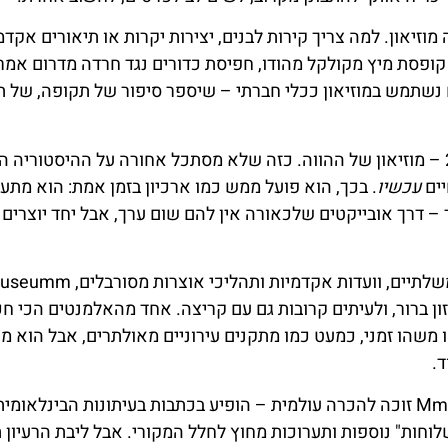
מוזיאון. למה צריך קירות לבנים, יצירות יקרות או תיאורים אקדמ
קופסת מיץ מקולקל מהודו, חפיסת כדורים נגד חרדה מדרום אמר
מוש של צעצוע יפני משנות ה-80? מה אם נשתמש במוזיאון ככלי חברתי – שיספר סיפור של תקופה, ש
היוצרים הגדירו את Mmuseumm כמוזיאון למאה ה-21 – מוזיאון של ההווה. כזה שלא מסתכל אחורה על ההיסטו
יים
עכשיו
. בכך, הוא פועל ממש כמו ארכיון בזמן אמת: הוא מתע
ור – דרך אובייקטים שלכאורה אין להם שום ערך, אבל יחד יוצרים
בניגוד למוזיאונים גדולים שמופעלים על ידי תקציבים ממשלתיים, וועדות אקדמיות ו
ון ברור, ולעיתים קרובות גם עם קריצה. אחד מהאלמנטים הכי חכ
משהו זמני, כמעט כמו מתקנים עירוניים מאולתרים, אבל הוא מה
.
היום, למרות שהחל כפרויקט כמעט מחתרתי, Mmuseumm זוכה להכרה עולמית – הופיע בכתבות בעיתונות הבינלא
לוחות" נוספות ותערוכות מחוץ לחלל המקורי. אבל ליבת הרעיון 