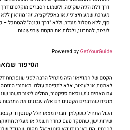
דרך דלת הזזה שקופה, ולשמוע הסברים מוקלטים דרך
מערכת שמע חיצונית או באפליקציה. זהו מוזיאון ללא 
סף, ללא מסלול מוגדר, וללא "דרך נכונה" להסתכל – 
לעצור, להתבונן, ולגלות את הקסם שבפשטות.
Powered by
GetYourGuide
הסיפור שמאחו
הקסם של המוזיאון הזה מתחיל הרבה לפני שנפתחת דלת
עם האחים ג'וש וסאם ספקטור, החליט ליצור משהו שונה מ
מוכיח שהדברים הקטנים הם אלה שבונים את התרבות ש
שירות ישן, שתפקד פעם כחדר חשמל או מעלית תחזוקה,
להבחין. הם ראו בו דווקא פוטנציאל: מקום שהגודל שלו