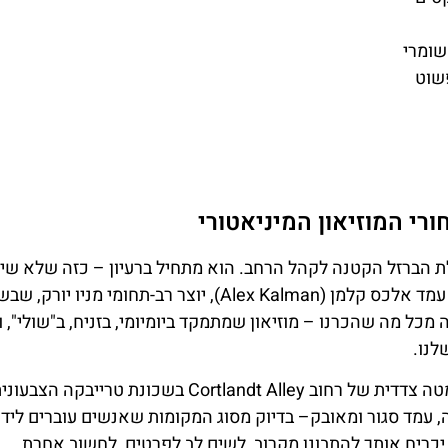
שומרי
פשוט
רי המוזיאון המיניאטורי
 הברזל הקטנה לקהל הרחב. הוא מתחיל ברעיון – כזה שלא שיי
לאמנות או לעיצוב, אלא לתפיסת עולם. מאחורי היוזמה עמד אלכס קלמן (Alex Kalman), יוצר רב-תחומי מני
כל מה שהכרנו – מוזיאון שמתמקד ביומיומי, בזניח, ב"שולי", 
לנו.
הכול התחיל כשקלמן וחבריו מצאו חלל קטנטן וריק בסמטה צדדית של רחוב Cortlandt Alley בשכונת ט
 עמד סגור ומאובק– בדיוק מסוג המקומות שאנשים עוברים לידם
 יכריח אותך להתבונן מקרוב, לשים לב לפרטים, לחשוב אחרת.