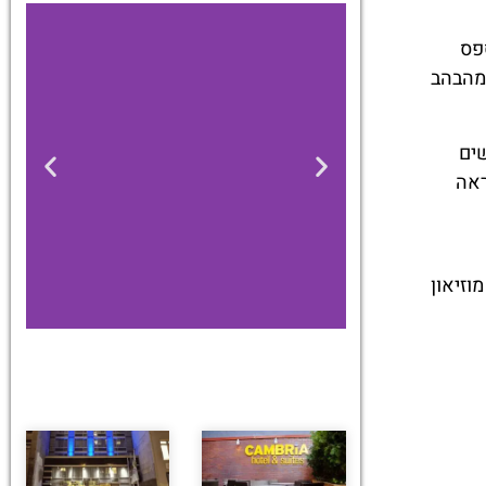
פס
 מהבהב
גשים
ראה
וזיאון
מלונות
מציאת מלון
מומלץ?