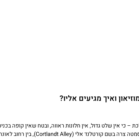
זיאון ואיך מגיעים אליו?
עת בדיוק לאן ללכת – כי אין שלט גדול, אין חלונות ראווה, ובטח שאין קופה בכני
המוזיאון ממוקם בלב שכונת טרייבקה (Tribeca), בתוך סמטה צרה בשם קורטלנד אלי (Cortlandt Alley), בין רח