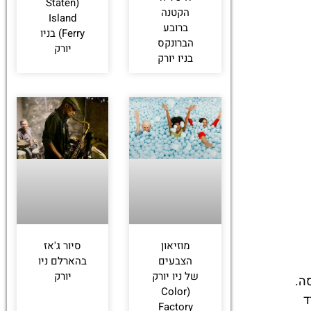
(Staten
הקטנה
Island
ברובע
Ferry) בניו
הברונקס
יורק
בניו יורק
מוזיאון
סיור ג'אז
הצבעים
בהארלם ניו
של ניו יורק
יורק
סה.
(Color
וב לאונרד
Factory