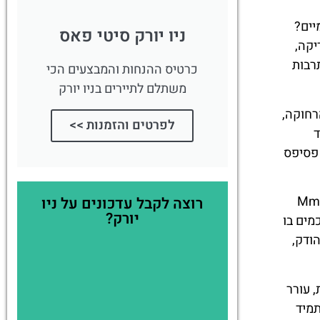
יים?
ניו יורק סיטי פאס
יקה,
ל תרבות
כרטיס ההנחות והמבצעים הכי
משתלם לתיירים בניו יורק
ריה הרחוקה,
לפרטים והזמנות >>
ד
 פסיפס
תהליכי אוצרות מסורבלים, Mmuseumm
רוצה לקבל עדכונים על ניו
יורק?
מים בו
ודק,
ומית, עורר
תמיד