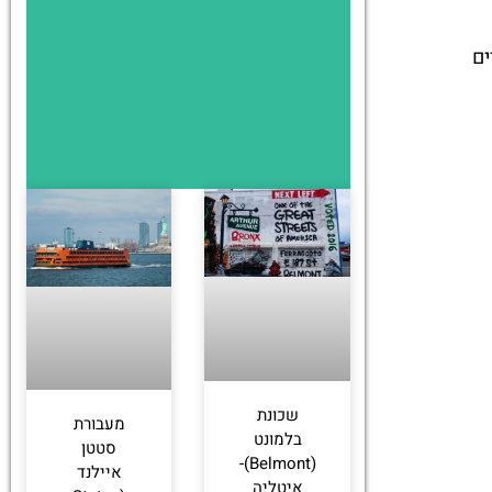
ים
שכונת
מעבורת
בלמונט
סטטן
(Belmont)-
איילנד
איטליה