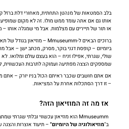
בלב הסמטאות של מנהטן התחתית, מאחורי דלת ברזל קט
אותו גם אם אתה עומד ממש מולו. זה לא מקום שמופיע 
או תור של תיירים עם מצלמות. אבל מי שמגלה אותו – מ
ברוכים הבאים ל-Mmuseumm – מו
ביומיום – קופסת דגני בוקר, מסרק, מכתב ישן – אבל מו
שולי, שגרתי, אפילו זניח – הוא בעצם עולם ומלואו. לא
שמספקים הצצה מפתיעה ועמוקה לתרבות העכשווית, לח
אם אתם חושבים שכבר ראיתם הכול בניו יורק – אתם מוז
– זו דרך הסתכלות אחרת על המציאות.
אז מה זה המוזיאון הזה?
Mmuseumm הוא מוזיאון עכשווי ובלתי שגרתי שמ
ב"
מוזיאולוגיה של היומיום"
– תיעוד אוצרות והצגה ש