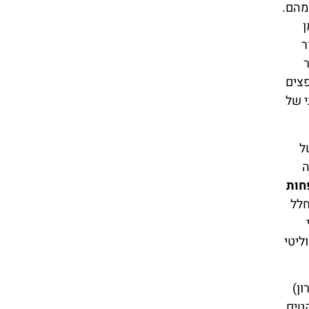
מהם.
ן
ר
ר
פצים
י של
ל
ה
חות
חלל
ליטי
ון)
טים