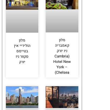
לחצו
פה!
מלון
מלון
קאמבריה
הולידיי אין
ניו יורק
בטיימס
(Cambria
סקוור ניו
Hotel New
יורק
York –
Chelsea)