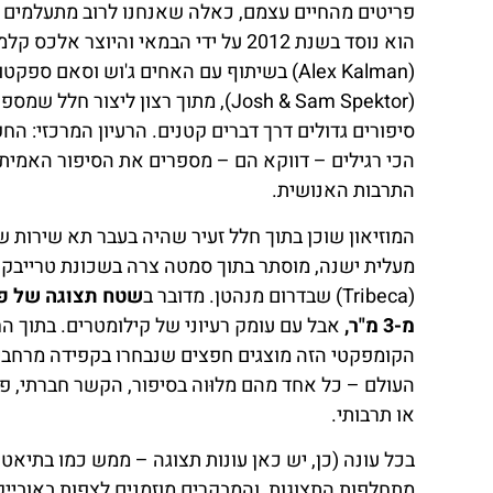
פריטים מהחיים עצמם, כאלה שאנחנו לרוב מתעלמים 
הוא נוסד בשנת 2012 על ידי הבמאי והיוצר אלכס קלמ
(Alex Kalman) בשיתוף עם האחים ג'וש וסאם ספקטו
(Josh & Sam Spektor), מתוך רצון ליצור חלל שמספ
סיפורים גדולים דרך דברים קטנים. הרעיון המרכזי: הח
הכי רגילים – דווקא הם – מספרים את הסיפור האמית
התרבות האנושית.
המוזיאון שוכן בתוך חלל זעיר שהיה בעבר תא שירות ש
מעלית ישנה, מוסתר בתוך סמטה צרה בשכונת טרייבק
(Tribeca) שבדרום מנהטן. מדובר ב
שטח תצוגה של פ
מ-3 מ"ר,
אבל עם עומק רעיוני של קילומטרים. בתוך ה
הקומפקטי הזה מוצגים חפצים שנבחרו בקפידה מרחבי
העולם – כל אחד מהם מלוּוה בסיפור, הקשר חברתי, פו
או תרבותי.
בכל עונה (כן, יש כאן עונות תצוגה – ממש כמו בתיאטר
מתחלפות התצוגות, והמבקרים מוזמנים לצפות באובייק