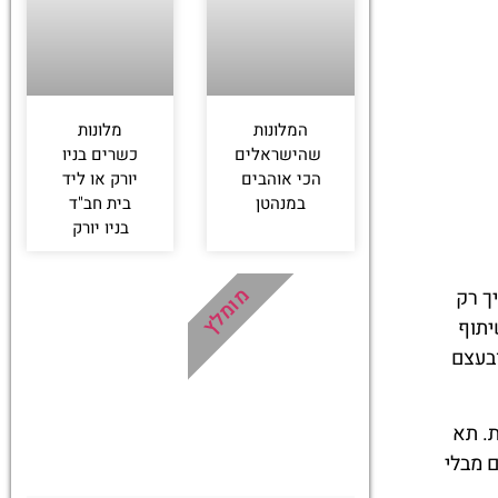
המלונות
מלונות
שהישראלים
כשרים בניו
הכי אוהבים
יורק או ליד
במנהטן
בית חב"ד
בניו יורק
מומלץ
ך רק
ו יורק, שבשיתוף
ובעצם
רייבקה הצבעונית. תא
 מבלי