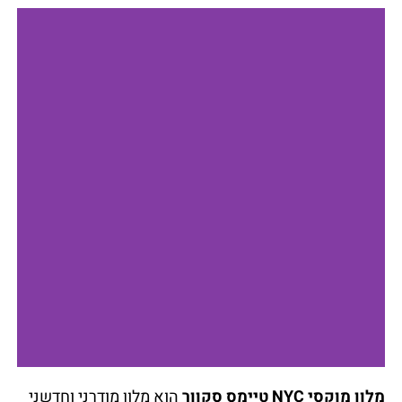
מלון מוקסי NYC טיימס סקוור
הוא מלון מודרני וחדשני