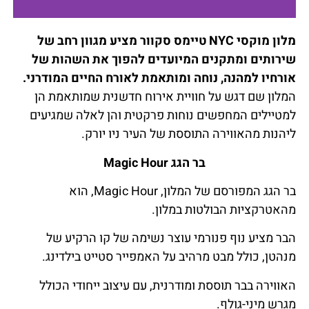
מלון מוקסי NYC טיימס סקוור מציע מגוון רחב של
להזמנת חדר
שירותים ומתקנים המיועדים להפוך את השהות של
במלון לחצו כאן
אורחיו למהנה, נוחה ומותאמת לאורח החיים המודרני.
המלון שם דגש על חוויית אירוח חדשנית שמותאמת הן
למטיילים המחפשים נוחות פרקטית והן לאלה שמגיעים
ליהנות מהאווירה התוססת של העיר ניו יורק.
בר הגג Magic Hour
בר הגג המפורסם של המלון, Magic Hour, הוא
מהאטרקציות הבולטות במלון.
הבר מציע נוף פנורמי עוצר נשימה של קו הרקיע של
מנהטן, כולל מבט מרהיב על האמפייר סטייט בילדינג.
האווירה בבר תוססת ומודרנית, עם עיצוב ייחודי הכולל
מגרש מיני-גולף.