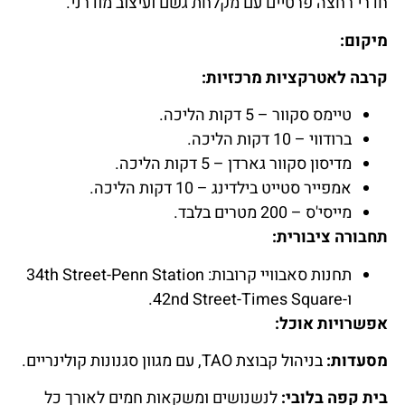
חדרי רחצה פרטיים עם מקלחת גשם ועיצוב מודרני.
מיקום:
קרבה לאטרקציות מרכזיות:
טיימס סקוור – 5 דקות הליכה.
ברודווי – 10 דקות הליכה.
מדיסון סקוור גארדן – 5 דקות הליכה.
אמפייר סטייט בילדינג – 10 דקות הליכה.
מייסי'ס – 200 מטרים בלבד.
תחבורה ציבורית:
תחנות סאבוויי קרובות: 34th Street-Penn Station
ו-42nd Street-Times Square.
אפשרויות אוכל:
מסעדות:
בניהול קבוצת TAO, עם מגוון סגנונות קולינריים.
בית קפה בלובי:
לנשנושים ומשקאות חמים לאורך כל