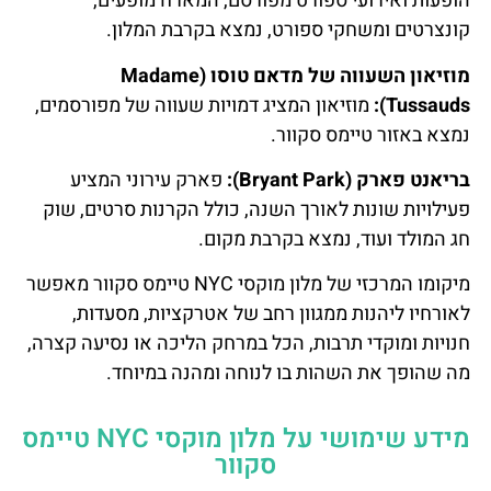
הופעות ואירועי ספורט מפורסם, המארח מופעים,
קונצרטים ומשחקי ספורט, נמצא בקרבת המלון.
מוזיאון השעווה של מדאם טוסו (Madame
Tussauds):
מוזיאון המציג דמויות שעווה של מפורסמים,
נמצא באזור טיימס סקוור.
בריאנט פארק (Bryant Park):
פארק עירוני המציע
פעילויות שונות לאורך השנה, כולל הקרנות סרטים, שוק
חג המולד ועוד, נמצא בקרבת מקום.
מיקומו המרכזי של מלון מוקסי NYC טיימס סקוור מאפשר
לאורחיו ליהנות ממגוון רחב של אטרקציות, מסעדות,
חנויות ומוקדי תרבות, הכל במרחק הליכה או נסיעה קצרה,
מה שהופך את השהות בו לנוחה ומהנה במיוחד.
מידע שימושי על מלון מוקסי NYC טיימס
סקוור