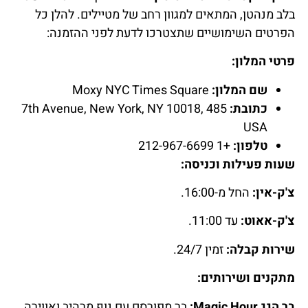
להזמנת חדר
בלב מנהטן, המתאים למגוון רחב של מטיילים. להלן כל
במלון לחצו כאן
הפרטים השימושיים שתצטרכו לדעת לפני ההזמנה:
פרטי המלון:
שם המלון:
Moxy NYC Times Square
כתובת:
485 7th Avenue, New York, NY 10018,
USA
טלפון:
+1 212-967-6699
שעות פעילות וכניסה:
צ'ק-אין:
החל מ-16:00.
צ'ק-אאוט:
עד 11:00.
שירות קבלה:
זמין 24/7.
מתקנים ושירותים:
בר הגג Magic Hour:
בר מפורסם עם נוף מרהיב ואווירה