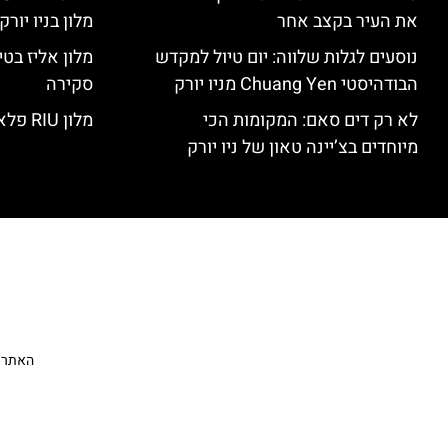
את העיר בקצב אחר
מלון בניו יור
נוסעים לגלות שלווה: יום טיול למקדש
הבודהיסטי Chuang Yen מניו יורק
סקירה
לא רק דים סאם: המקומות הכי
מלון RIU פלאזה ניו יורק – סקירה
מיוחדים בצ’יינה טאון של ניו יורק
האתר הי