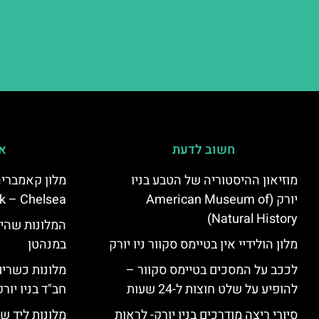
חשוב לדעת
אי
מוזיאון ההיסטוריה של הטבע בניו
יורק (American Museum of
k – Chelsea)
Natural History)
המלונות שהי
מלון הולידיי אין בטיימס סקוור ניו יורק
במנהטן
לככב על המסכים בטיימס סקוור –
מלונות כשרים 
להופיע על שלט חוצות ל-24 שעות
חב"ד בניו יורק
סיורי ריצה מודרכים בניו יורק- לראות
מלונות ליד שד