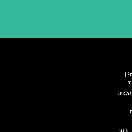
? |
ר
ומלצים
דת
 – קריספי פיתה