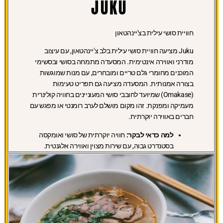
JUKU
חוויית סושי עילית בצ'יינהטאון
Juku מציעה חוויית סושי עילית בלב צ'יינהטאון, עם עיצוב
מודרני ואווירה אינטימית. המסעדה מתמחה בסושי ובסשימי
המוכנים מחומרי גלם טריים ומובחרים, עם מנות שמוגשות
בצורה אמנותית. המסעדה מציעה גם תפריט טעימות
(Omakase) שמיועד לחובבי סושי המעוניינים בחוויה קולינרית
מעמיקה ומפנקת. זהו מקום מושלם לערב רומנטי או מפגש עם
חברים באווירה יוקרתית.
למה כדאי לבקר:
חוויה יוקרתית של סושי ואומקסה
בסטנדרט גבוה, עם שירות מצוין ואווירה אלגנטית.