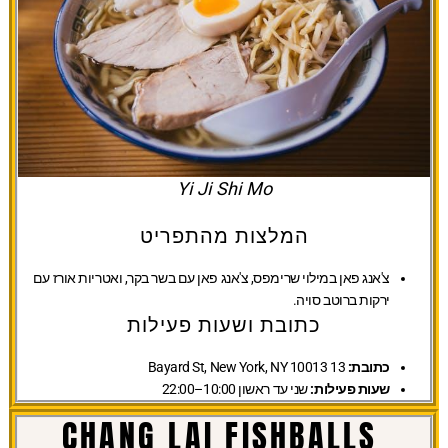
Yi Ji Shi Mo
המלצות מהתפריט
צ'אנג פאן במילוי שרימפס, צ'אנג פאן עם בשר בקר, ואטריות אורז עם
ירקות ברוטב סויה.
כתובת ושעות פעילות
כתובת:
13 Bayard St, New York, NY 10013
שעות פעילות:
שני עד ראשון 10:00–22:00
CHANG LAI FISHBALLS