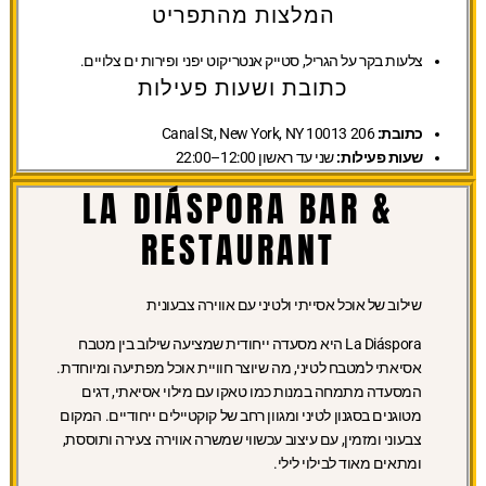
המלצות מהתפריט
צלעות בקר על הגריל, סטייק אנטריקוט יפני ופירות ים צלויים.
כתובת ושעות פעילות
כתובת:
206 Canal St, New York, NY 10013
שעות פעילות:
שני עד ראשון 12:00–22:00
LA DIÁSPORA BAR &
RESTAURANT
שילוב של אוכל אסייתי ולטיני עם אווירה צבעונית
La Diáspora היא מסעדה ייחודית שמציעה שילוב בין מטבח
אסיאתי למטבח לטיני, מה שיוצר חוויית אוכל מפתיעה ומיוחדת.
המסעדה מתמחה במנות כמו טאקו עם מילוי אסיאתי, דגים
מטוגנים בסגנון לטיני ומגוון רחב של קוקטיילים ייחודיים. המקום
צבעוני ומזמין, עם עיצוב עכשווי שמשרה אווירה צעירה ותוססת,
ומתאים מאוד לבילוי לילי.