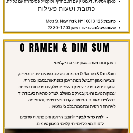
טאקו אסיאתי, דג מטוגן עם רוטב חריף, וקוקטייל פסיפלורה עם טקילה.
כתובת ושעות פעילות
כתובת:
125 Mott St, New York, NY 10013
שעות פעילות:
שני עד ראשון 17:00–23:30
O RAMEN & DIM SUM
ראמן וכופתאות בסגנון יפני וסיני קלאסי
O Ramen & Dim Sum מתמחה בשילוב טעמים יפניים וסיניים,
ומציעה מגוון רחב של מנות ראמן וכופתאות בסגנון מסורתי.
המקום ידוע במרקי הראמן העשירים שלו, עם מרקחות בשריות
עמוקות טעם וראמן במרקם מושלם, לצד כופתאות בעבודת יד
במילויים מגוונים. המסעדה קטנה ואינטימית, ומתאימה
לארוחה חורפית ומחממת בלב צ'יינהטאון.
למה כדאי לבקר:
לחובבי הראמן והכופתאות שרוצים
להנות מאוכל אסייתי קלאסי במגוון טעמים.