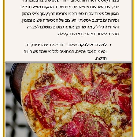
The Pie Guy Pizza הוא מקום ייחודי שמגיש פיצה בסגנון ניו
יורקי עם השפעות אסיאתיות מפתיעות. המקום מציע תפריט
מגוון של פיצות עם תוספות כמו צ'וריסו חריף, עוף צ'ילי מתוק
ופירות ים ברוטב אסיאתי. העיצוב של המסעדה פשוט ומזמין,
והאווירה קלילה, מה שהופך אותה למקום מושלם לעצירה
מהירה לארוחת צהריים או ערב קלילה.
למה כדאי לבקר:
שילוב ייחודי של פיצה ניו יורקית
וטעמים אסיאתיים, המתאים לכל מי שמחפש חוויה
חדשה.