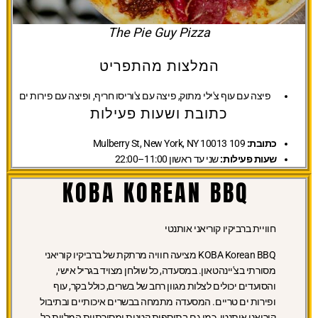
The Pie Guy Pizza
המלצות מהתפריט
פיצה עם עוף צ'ילי מתוק, פיצה עם צ'וריסו חריף, ופיצה עם פירות ים
כתובת ושעות פעילות
כתובת:
109 Mulberry St, New York, NY 10013
שעות פעילות:
שני עד ראשון 11:00–22:00
KOBA KOREAN BBQ
חוויית ברביקיו קוריאני אותנטי
KOBA Korean BBQ מציעה חוויה מרתקת של ברביקיו קוריאני
מסורתי בצ'יינהטאון. במסעדה, כל שולחן מצויד בגריל אישי,
והסועדים יכולים לצלות מגוון רחב של בשרים, כולל בקר, עוף
ופירות ים טריים. המסעדה מתמחה בבשרים איכותיים ובתיבול
קוריאני אותנטי, כמו גם בתוספות קטנות ומסורתיות המלוות כל