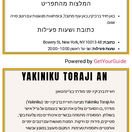
המלצות מהתפריט
באן חזיר ברביקיו, באן עוף מתובל, וכופתאות מטוגנות עם רוטב סויה
ושום.
כתובת ושעות פעילות
כתובת:
48 Bowery St, New York, NY 10013
שעות פעילות:
שני עד ראשון 10:00–20:00
Powered by
GetYourGuide
YAKINIKU TORAJI AN
חוויית ברביקיו יפני מודרני בצ'יינהטאון
Yakiniku Toraji An מציעה חוויית ברביקיו יפני (Yakiniku)
מודרני, בו הסועדים צולים את הבשר בעצמם על גריל אישי
בשולחן. המסעדה מתמחה בבשרים איכותיים כמו צלעות בקר,
סטייקים, פירות ים וירקות. המנות מוגשות עם רטבים יפניים
אותנטיים ותוספות טעימות. המקום מעוצב בסגנון עכשווי