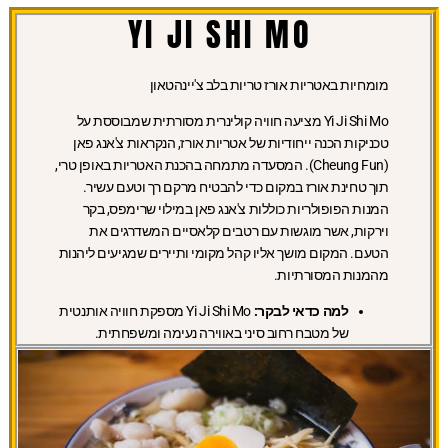
YI JI SHI MO
מומחיות באטריות אורז טריות בלב צ'יינהטאון
Yi Ji Shi Mo מציעה חוויה קולינרית מסורתית שמבוססת על
טכניקות הכנה ייחודיות של אטריות אורז, הנקראות צ'אנג פאן
(Cheung Fun). המסעדה מתמחה בהכנת האטריות באופן טרי,
תוך טחינת אורז במקום כדי להבטיח מרקם רך וטעם עשיר.
המנות הפופולריות כוללות צ'אנג פאן במילוי שרימפס, בקר
וירקות, אשר מוגשות עם רטבים קלאסיים המשדרגים את
הטעם. המקום מושך אליו קהל מקומי ותיירים שמגיעים ליהנות
מהמנות המסורתיות.
למה כדאי לבקר:
Yi Ji Shi Mo מספקת חוויה אותנטית
של מטבח רחוב סיני באווירה נעימה ומשפחתית.