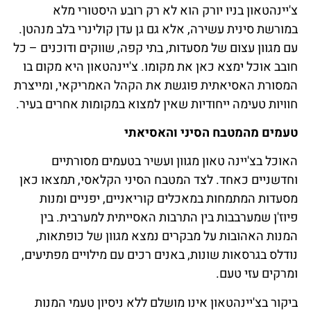
צ'יינהטאון בניו יורק הוא לא רק רובע היסטורי מלא
במורשת סינית עשירה, אלא גם גן עדן קולינרי בלב מנהטן.
עם מגוון עצום של מסעדות, בתי קפה, שווקים ודוכנים – כל
חובב אוכל ימצא כאן את מקומו. צ'יינהטאון היא מקום בו
המסורת האסיאתית פוגשת את הקהל האמריקאי, ומייצרת
חוויות טעימה ייחודיות שאין למצוא במקומות אחרים בעיר.
טעמים מהמטבח הסיני והאסיאתי
האוכל בצ'יינה טאון מגוון ועשיר בטעמים מסורתיים
וחדשניים כאחד. לצד המטבח הסיני הקלאסי, תמצאו כאן
מסעדות המתמחות במאכלים קוריאניים, יפניים ומנות
פיוז'ן שמערבבות בין התרבות האסייתית למערבית. בין
המנות האהובות על מבקרים נמצא מגוון של כופתאות,
נודלס בגרסאות שונות, באנים רכים עם מילויים מפתיעים,
ומרקים עזי טעם.
ביקור בצ'יינהטאון אינו מושלם ללא ניסיון טעמי המנות