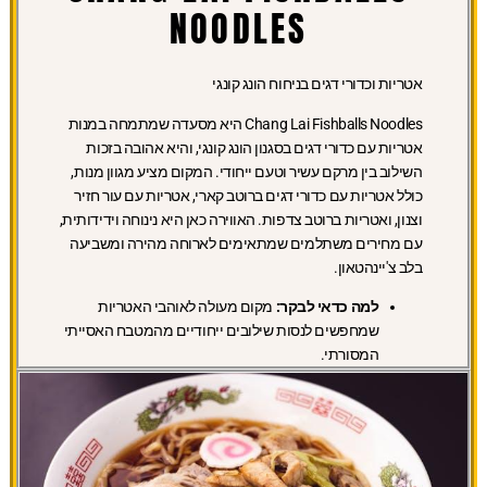
NOODLES
אטריות וכדורי דגים בניחוח הונג קונגי
Chang Lai Fishballs Noodles היא מסעדה שמתמחה במנות
אטריות עם כדורי דגים בסגנון הונג קונגי, והיא אהובה בזכות
השילוב בין מרקם עשיר וטעם ייחודי. המקום מציע מגוון מנות,
כולל אטריות עם כדורי דגים ברוטב קארי, אטריות עם עור חזיר
וצנון, ואטריות ברוטב צדפות. האווירה כאן היא נינוחה וידידותית,
עם מחירים משתלמים שמתאימים לארוחה מהירה ומשביעה
בלב צ'יינהטאון.
למה כדאי לבקר:
מקום מעולה לאוהבי האטריות
שמחפשים לנסות שילובים ייחודיים מהמטבח האסייתי
המסורתי.