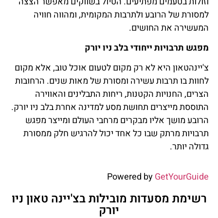
וזולות בטעמים מפתיעים. הטיול בשווקים מאפשר הצצה
למסורת של הרובע ולתרבות המקומית, ומהווה חוויה
המעשירה את החושים.
מפגש תרבויות ייחודי בלב ניו יורק
צ'יינהטאון היא לא רק מקום לטעום אוכל טוב, אלא מקום
לחוות בו תרבות עשירה ומסורת של מאות שנים. הרחובות
הצרים, החנויות הקטנות, ריחות התבלינים והאווירה
התוססת מייצרים תחושת מסע למדינה אחרת בלב ניו יורק.
הרובע מושך אליו מבקרים מרחבי העולם ומייצר מפגש
תרבויות מרתק שבו כל אחד יכול להרגיש חלק ממסורת
גדולה יותר.
Powered by
GetYourGuide
רשימת מסעדות מובילות בצ'יינה טאון ניו
יורק