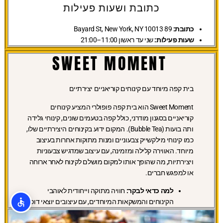
כתובת ושעות פעילות
כתובת:
89 Bayard St, New York, NY 10013
שעות פעילות:
שני עד ראשון 11:00–21:00
SWEET MOMENT
בית קפה מיוחד עם קינוחים קוריאניים יצירתיים
Sweet Moment הוא בית קפה פופולרי המציע קינוחים
קוריאניים בסגנון מודרני, כולל קפה בטעמים שונים, קינוחי גלידה
ותה בועות (Bubble Tea). המקום ידוע בקינוחים היצירתיים שלו,
כמו קינוחי מילקשייק צבעוניים ומנות מתוקות אחרות בעיצוב
מיוחד. האווירה קלילה ומזמינה, עם עיצוב שמדגיש צבעוניות
ויצירתיות, מה שהופך אותו למקום מושלם לקינוח לאחר ארוחה
או למפגש חברים.
למה כדאי לבקר:
חוויה מתוקה וייחודית לאוהבי
הקינוחים והמשקאות המיוחדים, עם עיצובים יוצאי דופן.