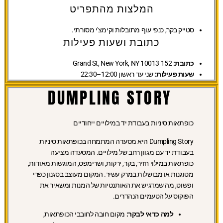
המלצות מהתפריט
סטייק בקר, כנפי עוף מתובלות וקימצ'י מסורתי.
כתובת ושעות פעילות
כתובת:
152 Grand St, New York, NY 10013
שעות פעילות:
שני עד ראשון 12:00–22:30
DUMPLING STORY
כופתאות סיניות בעבודת יד במילויים ייחודיים
Dumpling Story היא מסעדה המתמחה בכופתאות סיניות
בעבודת יד עם מגוון רחב של מילויים. המסעדה מציעה
כופתאות במילוי חזיר, בקר, ירקות, ושרימפס, המוגשות מאודות,
מטוגנות או מבושלות במרק עשיר. המקום מעוצב בסגנון כפרי
ופשוט, מה שמדגיש את האותנטיות של המנות ומשאיר את
הפוקוס על הטעמים הנהדרים.
למה כדאי לבקר:
מקום חובה לחובבי הכופתאות,