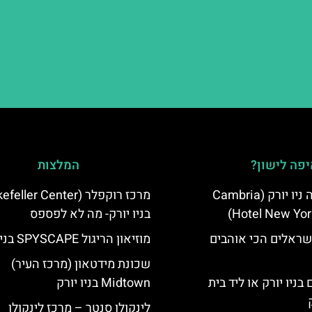
פה לישון?
המלצות
מלון קאמבריה ניו יורק (Cambria
Hotel New Yor
בניו יורק- מה לא לפספס
שראלים הכי אוהבים
מוזיאון הריגול SPYSCAPE בניו יורק
שכונת מידטאון (מרכז העיר)
בניו יורק או ליד בית
Midtown בניו יורק
לינקולן סנטר – מרכז לינקולן