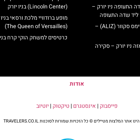
ה התעופה ניו יורק –
(Lincoln Center) בניו יורק
ק ליד שדה התעופה
מופע ברודוויי מלכת ורסאי בניו 
מלון אליז בטיימס סקוור (ALIZ) –
(The Queen of Versailles)
כרטיסים למשחק הוקי קרח בניו
אודות
פייסבוק
|
אינסטגרם
|
טיקטוק
|
יוטיוב
נו אתר המלצות מטיילים © כל הזכויות שמורות לסוכנות TRAVELERS.CO.IL