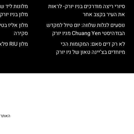
סיורי ריצה מודרכים בניו יורק- לראות
מלונות ליד שד
את העיר בקצב אחר
מלון בניו יור
נוסעים לגלות שלווה: יום טיול למקדש
הבודהיסטי Chuang Yen מניו יורק
סקירה
לא רק דים סאם: המקומות הכי
מלון RIU פלאזה ניו יורק – סקירה
מיוחדים בצ’יינה טאון של ניו יורק
האתר הי