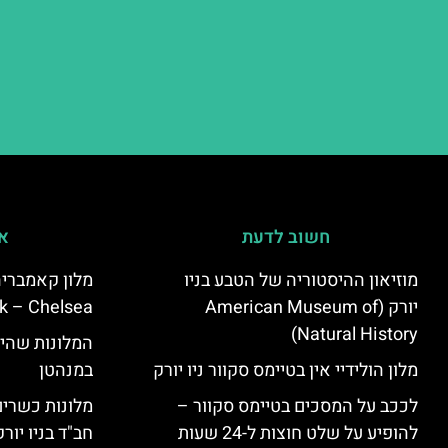
חשוב לדעת
אי
מוזיאון ההיסטוריה של הטבע בניו
יורק (American Museum of
k – Chelsea)
Natural History)
המלונות שהי
מלון הולידיי אין בטיימס סקוור ניו יורק
במנהטן
לככב על המסכים בטיימס סקוור –
מלונות כשרים 
להופיע על שלט חוצות ל-24 שעות
חב"ד בניו יורק