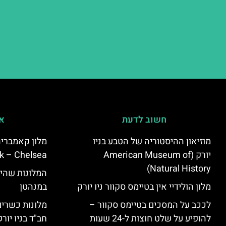
חשוב לדעת
אי
מוזיאון ההיסטוריה של הטבע בניו
יורק (American Museum of
k – Chelsea)
Natural History)
המלונות שהי
מלון הולידיי אין בטיימס סקוור ניו יורק
במנהטן
לככב על המסכים בטיימס סקוור –
מלונות כשרים 
להופיע על שלט חוצות ל-24 שעות
חב"ד בניו יורק