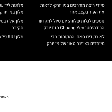
סיורי ריצה מודרכים בניו יורק- לראות
מלונות ליד שד
את העיר בקצב אחר
מלון בניו יור
נוסעים לגלות שלווה: יום טיול למקדש
הבודהיסטי Chuang Yen מניו יורק
סקירה
לא רק דים סאם: המקומות הכי
מלון RIU פלאזה ניו יורק – סקירה
מיוחדים בצ’יינה טאון של ניו יורק
האתר הי