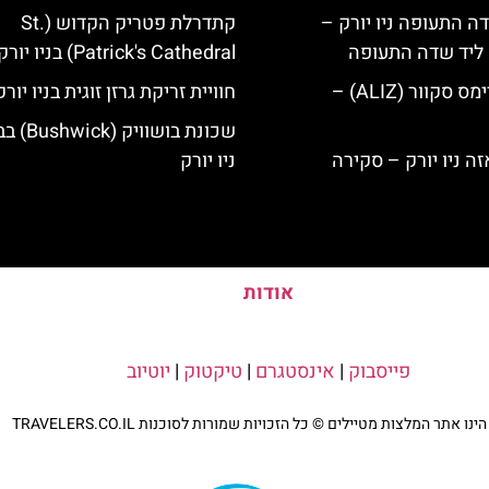
ה התעופה ניו יורק –
קתדרלת פטריק הקדוש (St.
ק ליד שדה התעופה
Patrick's Cathedral) בניו יורק
מלון אליז בטיימס סקוור (ALIZ) –
חוויית זריקת גרזן זוגית בניו יורק
שכונת בושוו
ניו יורק
אודות
פייסבוק
|
אינסטגרם
|
טיקטוק
|
יוטיוב
נו אתר המלצות מטיילים © כל הזכויות שמורות לסוכנות TRAVELERS.CO.IL