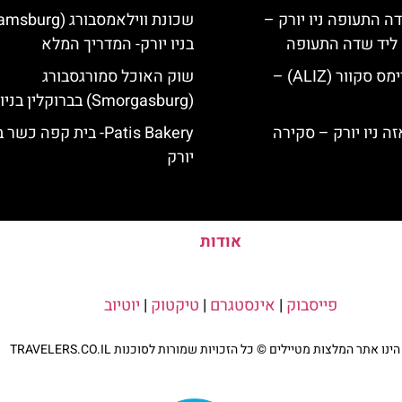
ה התעופה ניו יורק –
ק ליד שדה התעופה
בניו יורק- המדריך המלא
מלון אליז בטיימס סקוור (ALIZ) –
שוק האוכל סמורגסבורג
(Smorgasburg) בברוקלין בניו יורק
Patis Bakery- בית קפה כשר 
יורק
אודות
פייסבוק
|
אינסטגרם
|
טיקטוק
|
יוטיוב
נו אתר המלצות מטיילים © כל הזכויות שמורות לסוכנות TRAVELERS.CO.IL