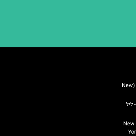
סיטי הול – בניין עיריית ניו יורק (New
ו יורק- ליל
הגן הסיני הנסתר של ניו יורק – New
Yor