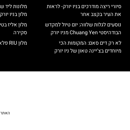
סיורי ריצה מודרכים בניו יורק- לראות
מלונות ליד שד
את העיר בקצב אחר
מלון בניו יור
נוסעים לגלות שלווה: יום טיול למקדש
הבודהיסטי Chuang Yen מניו יורק
סקירה
לא רק דים סאם: המקומות הכי
מלון RIU פלאזה ניו יורק – סקירה
מיוחדים בצ’יינה טאון של ניו יורק
האתר הי