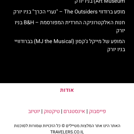
Art Museum) בניו יורק
מופע ברודווי The Outsiders – "נערי הכרך" בניו יורק
חנות האלקטרוניקה החרדית המפורסמת – B&H בניו
יורק
המופע של מייקל ג'קסון (MJ the Musical) בברודוויי
בניו יורק
אודות
פייסבוק
|
אינסטגרם
|
טיקטוק
|
יוטיוב
האתר הינו אתר המלצות מטיילים © כל הזכויות שמורות לסוכנות
TRAVELERS.CO.IL