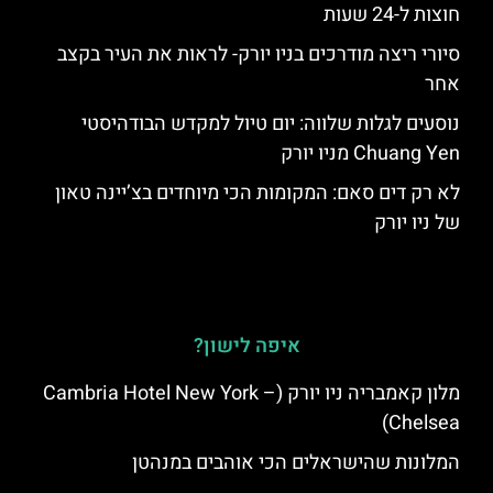
חוצות ל-24 שעות
סיורי ריצה מודרכים בניו יורק- לראות את העיר בקצב
אחר
נוסעים לגלות שלווה: יום טיול למקדש הבודהיסטי
Chuang Yen מניו יורק
לא רק דים סאם: המקומות הכי מיוחדים בצ’יינה טאון
של ניו יורק
איפה לישון?
מלון קאמבריה ניו יורק (Cambria Hotel New York –
Chelsea)
המלונות שהישראלים הכי אוהבים במנהטן