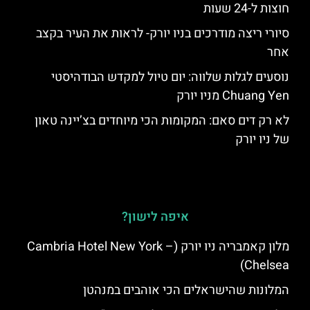
חוצות ל-24 שעות
סיורי ריצה מודרכים בניו יורק- לראות את העיר בקצב
אחר
נוסעים לגלות שלווה: יום טיול למקדש הבודהיסטי
Chuang Yen מניו יורק
לא רק דים סאם: המקומות הכי מיוחדים בצ’יינה טאון
של ניו יורק
איפה לישון?
מלון קאמבריה ניו יורק (Cambria Hotel New York –
Chelsea)
המלונות שהישראלים הכי אוהבים במנהטן