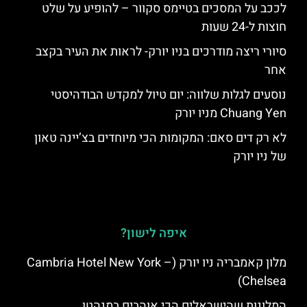
לככב על המסכים בטיימס סקוור – להופיע על שלט
חוצות ל-24 שעות
סיורי ריצה מודרכים בניו יורק- לראות את העיר בקצב
אחר
נוסעים לגלות שלווה: יום טיול למקדש הבודהיסטי
Chuang Yen מניו יורק
לא רק דים סאם: המקומות הכי מיוחדים בצ’יינה טאון
של ניו יורק
איפה לישון?
מלון קאמבריה ניו יורק (Cambria Hotel New York –
Chelsea)
המלונות שהישראלים הכי אוהבים במנהטן