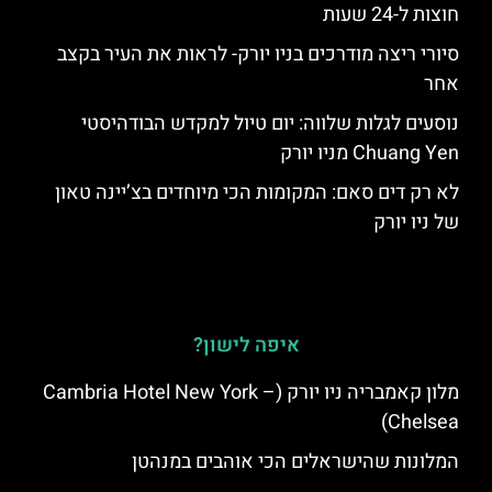
חוצות ל-24 שעות
סיורי ריצה מודרכים בניו יורק- לראות את העיר בקצב
אחר
נוסעים לגלות שלווה: יום טיול למקדש הבודהיסטי
Chuang Yen מניו יורק
לא רק דים סאם: המקומות הכי מיוחדים בצ’יינה טאון
של ניו יורק
איפה לישון?
מלון קאמבריה ניו יורק (Cambria Hotel New York –
Chelsea)
המלונות שהישראלים הכי אוהבים במנהטן