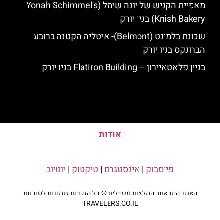
מאפיית הקניש של יונה שימל (Yonah Schimmel's
Knish Bakery) בניו יורק
שכונת בלמונט (Belmont)- איטליה הקטנה ברובע
הברונקס בניו יורק
בניין פלאטאיירון – Flatiron Building בניו יורק
אודות
פייסבוק
|
אינסטגרם
|
טיקטוק
|
יוטיוב
האתר הינו אתר המלצות מטיילים © כל הזכויות שמורות לסוכנות
TRAVELERS.CO.IL