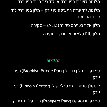
מלונות כשרים בניו יורק או ליד בית חב"ד בניו יורק
מלונות ליד שדה התעופה ניו יורק – מלון בניו יורק ליד
שדה התעופה
מלון אליז בטיימס סקוור (ALIZ) – סקירה
מלון RIU פלאזה ניו יורק – סקירה
המלצות
פארק ברוקלין ברידג' (Brooklyn Bridge Park) בניו
יורק
לינקולן סנטר – מרכז לינקולן (Lincoln Center) בניו
יורק
פארק פרוספקט (Prospect Park) בברוקלין ניו יורק