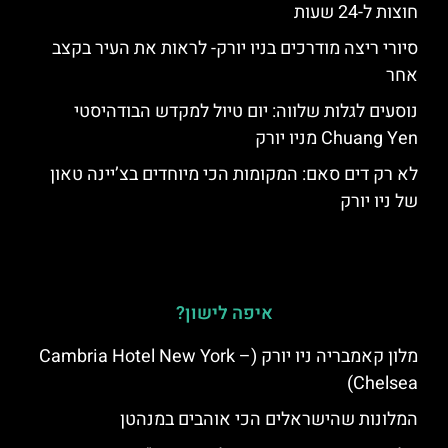
חוצות ל-24 שעות
סיורי ריצה מודרכים בניו יורק- לראות את העיר בקצב
אחר
נוסעים לגלות שלווה: יום טיול למקדש הבודהיסטי
Chuang Yen מניו יורק
לא רק דים סאם: המקומות הכי מיוחדים בצ’יינה טאון
של ניו יורק
איפה לישון?
מלון קאמבריה ניו יורק (Cambria Hotel New York –
Chelsea)
המלונות שהישראלים הכי אוהבים במנהטן