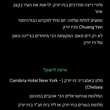
סיורי ריצה מודרכים בניו יורק- לראות את העיר בקצב
אחר
נוסעים לגלות שלווה: יום טיול למקדש הבודהיסטי
Chuang Yen מניו יורק
לא רק דים סאם: המקומות הכי מיוחדים בצ’יינה טאון
של ניו יורק
איפה לישון?
מלון קאמבריה ניו יורק (Cambria Hotel New York –
Chelsea)
המלונות שהישראלים הכי אוהבים במנהטן
מלונות כשרים בניו יורק או ליד בית חב"ד בניו יורק