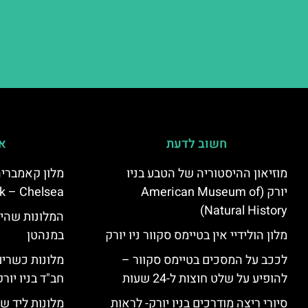
חשוב לדעת
אי
מוזיאון ההיסטוריה של הטבע בניו
יורק (American Museum of
k – Chelsea)
Natural History)
המלונות שהי
מלון הולידיי אין בטיימס סקוור ניו יורק
במנהטן
לככב על המסכים בטיימס סקוור –
מלונות כשרים 
להופיע על שלט חוצות ל-24 שעות
חב"ד בניו יורק
סיורי ריצה מודרכים בניו יורק- לראות
מלונות ליד שד