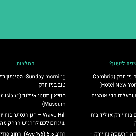
פה לישון?
המלצות
מלון קאמבריה ניו יורק (Cambria
Sunday morning- הסינמו
Hotel New Yor
טוב בניו יורק
שראלים הכי אוהבים
מוזיאון סטטן איילנד (
Museum)
בניו יורק או ליד בית
Wave Hill – הגן הנסתר בניו י
שיגרום לכם להרגיש הרחק מהע
ה התעופה ניו יורק –
רחוב 6.5 (6½ Ave)- רחוב ס