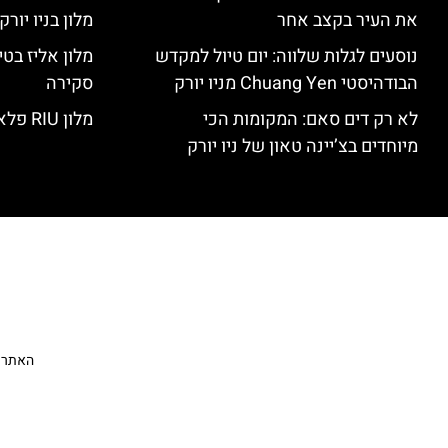
את העיר בקצב אחר
מלון בניו יור
נוסעים לגלות שלווה: יום טיול למקדש
הבודהיסטי Chuang Yen מניו יורק
סקירה
לא רק דים סאם: המקומות הכי
מלון RIU פלאזה ניו יורק – סקירה
מיוחדים בצ’יינה טאון של ניו יורק
האתר הי