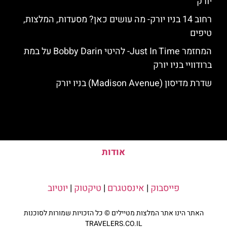
יורק
רחוב 14 בניו יורק- מה עושים כאן? מסעדות, המלצות,
טיפים
המחזמר Just In Time- להיטי Bobby Darin על במת
ברודוויי בניו יורק
שדרת מדיסון (Madison Avenue) בניו יורק
אודות
פייסבוק
|
אינסטגרם
|
טיקטוק
|
יוטיוב
האתר הינו אתר המלצות מטיילים © כל הזכויות שמורות לסוכנות
TRAVELERS.CO.IL