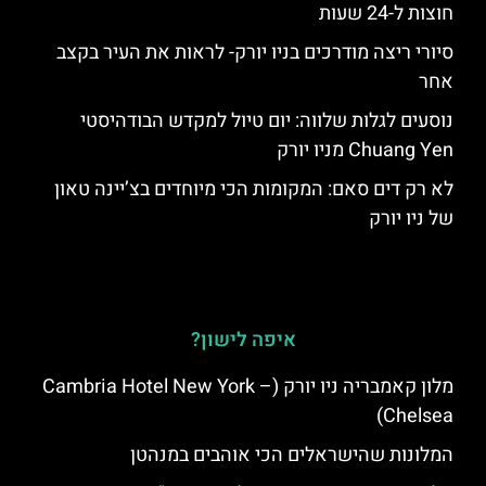
חוצות ל-24 שעות
סיורי ריצה מודרכים בניו יורק- לראות את העיר בקצב
אחר
נוסעים לגלות שלווה: יום טיול למקדש הבודהיסטי
Chuang Yen מניו יורק
לא רק דים סאם: המקומות הכי מיוחדים בצ’יינה טאון
של ניו יורק
איפה לישון?
מלון קאמבריה ניו יורק (Cambria Hotel New York –
Chelsea)
המלונות שהישראלים הכי אוהבים במנהטן