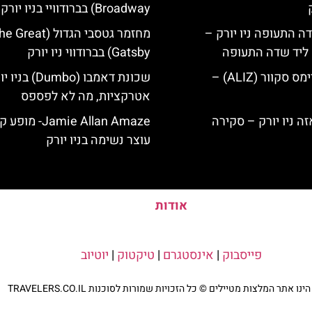
Broadway) בברודוויי בניו יורק
ה התעופה ניו יורק –
מחזמר גטסבי הגדול (Great
ק ליד שדה התעופה
Gatsby) בברודווי ניו יורק
מלון אליז בטיימס סקוור (ALIZ) –
שכונת דאמבו (Dumbo) ב
אטרקציות, מה לא לפספס
Jamie Allan Amaze-
עוצר נשימה בניו יורק
אודות
פייסבוק
|
אינסטגרם
|
טיקטוק
|
יוטיוב
נו אתר המלצות מטיילים © כל הזכויות שמורות לסוכנות TRAVELERS.CO.IL