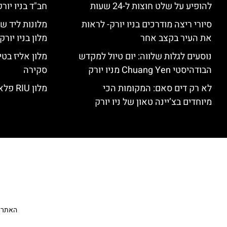
להופיע על שלט חוצות ל-24 שעות
חב"ד בניו יורק
סיורי ריצה מודרכים בניו יורק- לראות
מלונות ליד שד
את העיר בקצב אחר
מלון בניו יור
נוסעים לגלות שלווה: יום טיול למקדש
הבודהיסטי Chuang Yen מניו יורק
סקירה
לא רק דים סאם: המקומות הכי
מלון RIU פלאזה ניו יורק – סקירה
מיוחדים בצ’יינה טאון של ניו יורק
האתר הי