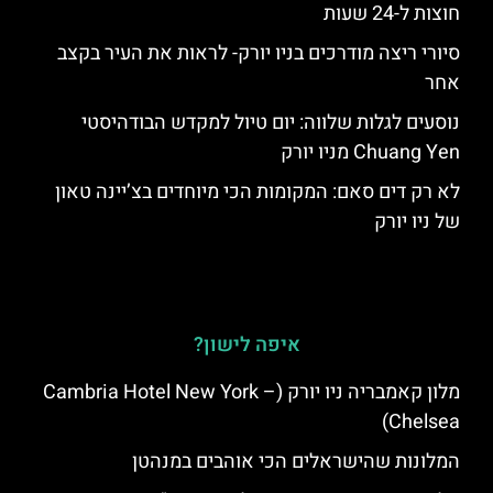
חוצות ל-24 שעות
סיורי ריצה מודרכים בניו יורק- לראות את העיר בקצב
אחר
נוסעים לגלות שלווה: יום טיול למקדש הבודהיסטי
Chuang Yen מניו יורק
לא רק דים סאם: המקומות הכי מיוחדים בצ’יינה טאון
של ניו יורק
איפה לישון?
מלון קאמבריה ניו יורק (Cambria Hotel New York –
Chelsea)
המלונות שהישראלים הכי אוהבים במנהטן