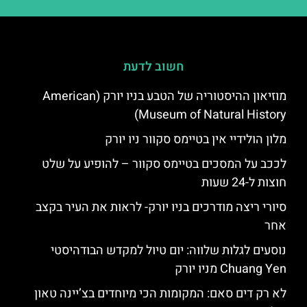
חשוב לדעת
מוזיאון ההיסטוריה של הטבע בניו יורק (American
Museum of Natural History)
מלון הולידיי אין בטיימס סקוור ניו יורק
לככב על המסכים בטיימס סקוור – להופיע על שלט
חוצות ל-24 שעות
סיורי ריצה מודרכים בניו יורק- לראות את העיר בקצב
אחר
נוסעים לגלות שלווה: יום טיול למקדש הבודהיסטי
Chuang Yen מניו יורק
לא רק דים סאם: המקומות הכי מיוחדים בצ’יינה טאון